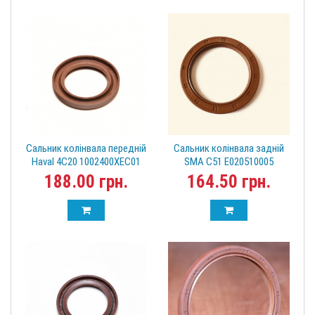
Сальник колінвала передній
Сальник колінвала задній
Haval 4C20 1002400XEC01
SMA C51 E020510005
H6 H7 H9 H8
188.00 грн.
164.50 грн.