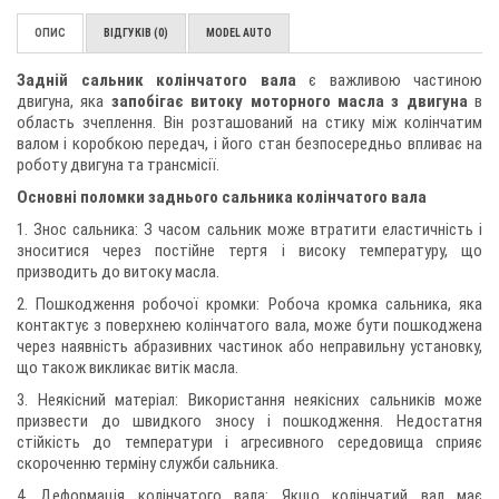
ОПИС
ВІДГУКІВ (0)
MODEL AUTO
Задній сальник колінчатого вала
є важливою частиною
двигуна, яка
запобігає витоку моторного масла з двигуна
в
область зчеплення. Він розташований на стику між колінчатим
валом і коробкою передач, і його стан безпосередньо впливає на
роботу двигуна та трансмісії.
Основні поломки заднього сальника колінчатого вала
1. Знос сальника: З часом сальник може втратити еластичність і
зноситися через постійне тертя і високу температуру, що
призводить до витоку масла.
2. Пошкодження робочої кромки: Робоча кромка сальника, яка
контактує з поверхнею колінчатого вала, може бути пошкоджена
через наявність абразивних частинок або неправильну установку,
що також викликає витік масла.
3. Неякісний матеріал: Використання неякісних сальників може
призвести до швидкого зносу і пошкодження. Недостатня
стійкість до температури і агресивного середовища сприяє
скороченню терміну служби сальника.
4. Деформація колінчатого вала: Якщо колінчатий вал має