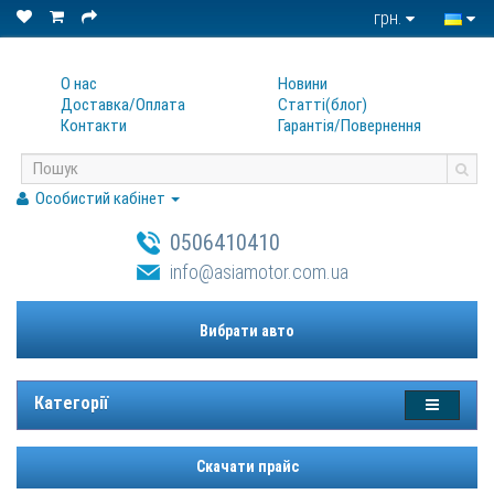
грн.
О нас
Новини
Доставка/Оплата
Статтi(блог)
Контакти
Гарантiя/Повернення
Особистий кабінет
0506410410
info@asiamotor.com.ua
Вибрати авто
Категорії
Скачати прайс