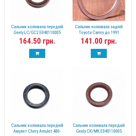
Сальник колінвала передній
Сальник колінвала задній
Geely LC/GC2 E040110005
Toyota Camry до 1991
19035152B
164.50 грн.
141.00 грн.
Сальник колінвала передній
Сальник колінвала передній
Амулет Chery Amulet 480-
Geely СК/МК E040110005