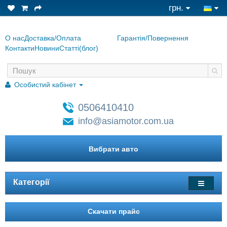
грн.
О нас
Доставка/Оплата
Гарантiя/Повернення
Контакти
Новини
Статтi(блог)
Особистий кабінет
0506410410
info@asiamotor.com.ua
Вибрати авто
Категорії
Скачати прайс