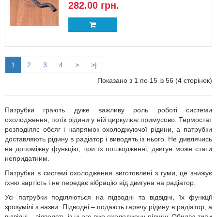
282.00 грн.
1
2
3
4
>
>|
Показано з 1 по 15 із 56 (4 сторінок)
Патрубки грають дуже важливу роль роботі системи
охолодження, потік рідини у ній циркулює примусово. Термостат
розподіляє обсяг і напрямок охолоджуючої рідини, а патрубки
доставляють рідину в радіатор і виводять із нього. Не дивлячись
на допоміжну функцію, при їх пошкодженні, двигун може стати
непридатним.
Патрубки в системі охолодження виготовлені з гуми, це знижує
їхню вартість і не передає вібрацію від двигуна на радіатор.
Усі патрубки поділяються на підводні та відвідні, їх функції
зрозумілі з назви. Підводні – подають гарячу рідину в радіатор, а
відвідні – відводять із нього вже охолоджену рідину. Обидва типи