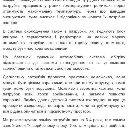
патрубків працюють у різних температурних режимах, перші
отримують максимальну температуру, через що швидше
зношуються, гума висихає і відповідно змінювати їх потрібно
частіше.
В системі охолодження також є патрубки, які з'єднують блок
двигуна з термостатом і радіатором, на деяких марках
автомобілів патрубки, які подають гарячу рідину термостат,
можуть бути частково металевими.
На багатьох сучасних автомобілях система обігріву
підключається до системи охолодження та за допомогою
гарячої рідини опалюється салон автомобіля.
Діагностику патрубків провести практично неможливо, вони
можуть бути цілком справними, але при цьому структура самої
гуми може бути порушена. Можливо і зворотна картина, коли
патрубок зовні трохи зруйнований, а загалом повністю
справний. Заміну даних деталей системи охолодження краще
проводити заздалегідь, не варто чекати, коли патрубки луснуть і
вся рідина опиниться в підкапотному просторі.
Ми рекомендуємо заміну патрубків раз на 3-4 роки, тим самим
запобігаючи їх серйозному зносу. Якість, міцність та надійність