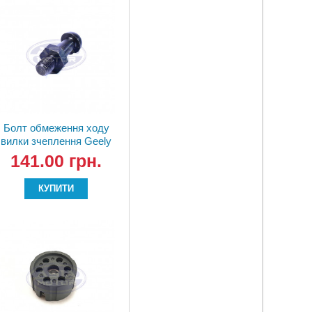
Болт обмеження ходу
вилки зчеплення Geely
LC/GC2 3160132001 (S-
141.00 грн.
160G)
КУПИТИ