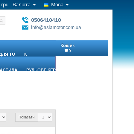
грн.
Валюта
Мова
0506410410
info@asiamotor.com.ua
Кошик
0
ДЛЯ ТО
КПП І ТРАНСМІСІЯ
МАСТИЛА
РУЛЬОВЕ КЕРУВАННЯ
Показати