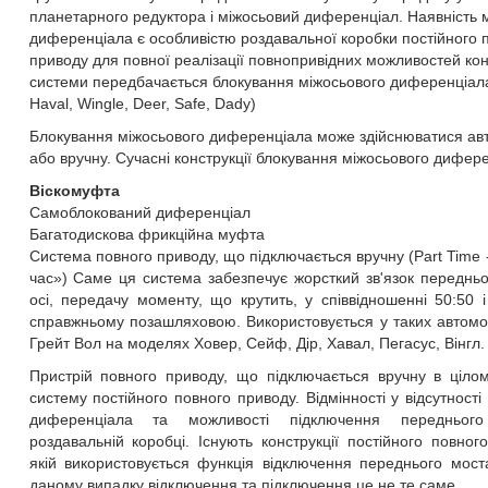
планетарного редуктора і міжосьовий диференціал. Наявність 
диференціала є особливістю роздавальної коробки постійного 
приводу для повної реалізації повнопривідних можливостей кон
системи передбачається блокування міжосьового диференціала
Haval, Wingle, Deer, Safe, Dady)
Блокування міжосьового диференціала може здійснюватися ав
або вручну. Сучасні конструкції блокування міжосьового дифере
Віскомуфта
Самоблокований диференціал
Багатодискова фрикційна муфта
Система повного приводу, що підключається вручну (Part Time 
час») Саме ця система забезпечує жорсткий зв'язок передньо
осі, передачу моменту, що крутить, у співвідношенні 50:50 
справжньому позашляховою. Використовується у таких автомо
Грейт Вол на моделях Ховер, Сейф, Дір, Хавал, Пегасус, Вінгл.
Пристрій повного приводу, що підключається вручну в ціло
систему постійного повного приводу. Відмінності у відсутності
диференціала та можливості підключення передньо
роздавальній коробці. Існують конструкції постійного повног
якій використовується функція відключення переднього мост
даному випадку відключення та підключення це не те саме.