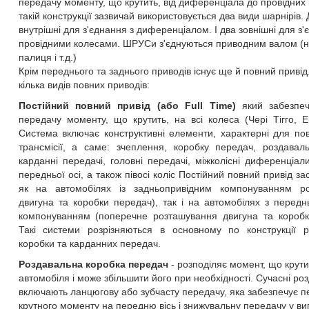
передачу моменту, що крутить, від диференціала до провідних 
такій конструкції зазвичай використовується два види шарнірів. 
внутрішні для з'єднання з диференціалом. І два зовнішні для з'
провідними колесами. ШРУСи з'єднуються приводним валом (на
палиця і т.д.)
Крім переднього та заднього приводів існує ще й повний привід.
кілька видів повних приводів:
Постійний повний привід (або Full Time)
який забезпеч
передачу моменту, що крутить, на всі колеса (Чері Тігго, Е
Система включає конструктивні елементи, характерні для пов
трансмісії, а саме: зчеплення, коробку передач, роздаваль
карданні передачі, головні передачі, міжколісні диференціал
передньої осі, а також півосі коліс Постійний повний привід за
як на автомобілях із задньопривідним компонуванням р
двигуна та коробки передач), так і на автомобілях з передн
компонуванням (поперечне розташування двигуна та коробк
Такі системи розрізняються в основному по конструкції р
коробки та карданних передач.
Роздавальна коробка передач
- розподіляє момент, що крути
автомобіля і може збільшити його при необхідності. Сучасні ро
включають ланцюгову або зубчасту передачу, яка забезпечує п
крутного моменту на передню вісь і знижувальну передачу у ви