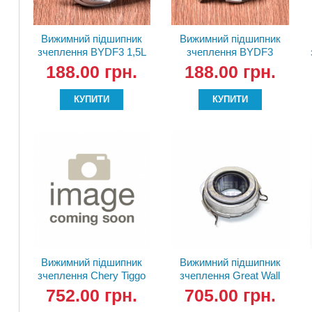
Вижимний підшипник
Вижимний підшипник
зчеплення BYDF3 1,5L
зчеплення BYDF3
BS15-1602800-15
BS15-1602800
188.00 грн.
188.00 грн.
BRG820
КУПИТИ
КУПИТИ
Вижимний підшипник
Вижимний підшипник
зчеплення Chery Tiggo
зчеплення Great Wall
QR523-1602500 Valeo
Diesel ZM001M-1601307
752.00 грн.
705.00 грн.
PHC