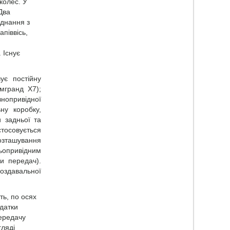
колес. У
Два
єднання з
піввісь,
 Існує
ує постійну
мгранд Х7);
нопривідної
ну коробку,
и задньої та
стосовується
озташування
ьопривідним
и передач).
оздавальної
ть, по осях
здатки
ередачу
гляді