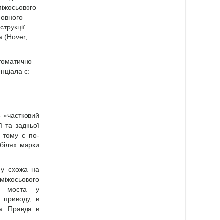
міжосьового
повного
струкції
 (Hover,
томатично
нціала є:
- «частковий
ї та задньої
і тому є по-
білях марки
му схожа на
 міжосьового
го моста у
о приводу, в
а. Правда в