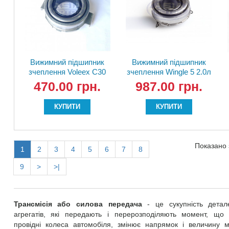
Вижимний підшипник
Вижимний підшипник
зчеплення Voleex C30
зчеплення Wingle 5 2.0л
1601021-001 Haval M2
ZM015B-1601307
470.00 грн.
987.00 грн.
M4
КУПИТИ
КУПИТИ
Показано з
1
2
3
4
5
6
7
8
9
>
>|
Трансмісія або силова передача
- це сукупність детале
агрегатів, які передають і перерозподіляють момент, що 
провідні колеса автомобіля, змінює напрямок і величину 