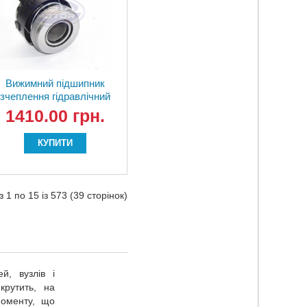
Вижимний підшипник
зчеплення гідравлічний
Chery Elara 519MHA-
1410.00 грн.
1602501 Елара
КУПИТИ
 1 по 15 із 573 (39 сторінок)
й, вузлів і
крутить, на
моменту, що