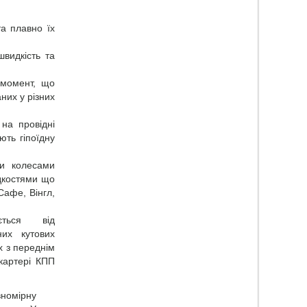
та плавно їх
видкість та
 момент, що
них у різних
на провідні
ють гіпоїдну
и колесами
идкостями що
Сафе, Вінгл,
яється від
них кутових
х з переднім
картері КПП
вномірну