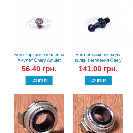
Болт корзини зчеплення
Болт обмеження ходу
Амулет Chery Amulet
вилки зчеплення Geely
A11-1601111
3160132001 (S-160G)
56.40 грн.
141.00 грн.
КУПИТИ
КУПИТИ