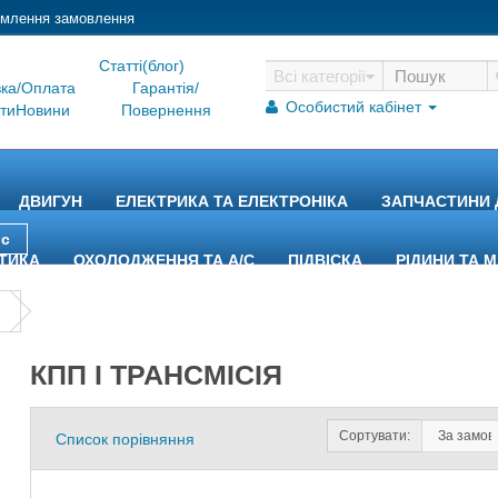
млення замовлення
Статтi(блог)
Всі категорії
вка/Оплата
Гарантiя/
Особистий кабінет
ти
Новини
Повернення
ДВИГУН
ЕЛЕКТРИКА ТА ЕЛЕКТРОНІКА
ЗАПЧАСТИНИ 
йс
ТИКА
ОХОЛОДЖЕННЯ ТА A/C
ПІДВІСКА
РІДИНИ ТА 
КПП І ТРАНСМІСІЯ
Сортувати:
Список порівняння