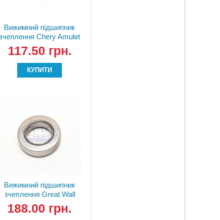
Вижимний підшипник
зчеплення Chery Amulet
015141165AA
117.50 грн.
КУПИТИ
Вижимний підшипник
зчеплення Great Wall
Safe 1602110-E00
188.00 грн.