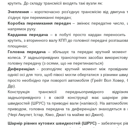
крутить. До складу трансмісії входять такі вузли як:
Зчеплення
– короткочасно роз'єднує трансмісію від двигуна 
з'єднує при перемиканні передач;
Коробка перемикання передач
– змінює передатне число, ш
напрямок руху.
Карданна передача
– в побуті просто кардан переносить
крутить, з вторинного валу КПП до головної передачі розташова
площинах;
Головна передача
– збільшує та передає крутний момент 
колеса. У задньопривідних транспортних засобах використову
головну передачу (з осями, що не перетинаються)
Диференціал
- розподіляє крутний момент між провідним
однієї осі для того, щоб півосі могли обертатися з різними шв
просто необхідно при повороті автомобіля (Грейт Вол Ховер, 
Дір).
Конструкція трансмісії передньопривідного відрізн
задньопривідного і в своїй конструкції має шарніри рів
швидкостей (ШРУС) та приводні вали (напівосі). На автомобіля
приводом, головна передача та диференціал знаходяться в 
(Чері Амулет, Істар, Кімо, Джагі та майже всі Джилі).
Шарнір рівних кутових швидкостей (ШРУС)
– забезпечує рі