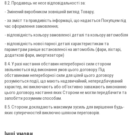
8.2. Продавець не несе відповідальності за:
- Змінений виробником зовнішній вигляд Товару;
- за зміст та правдивість інформації, що надається Покупцем під
час оформлення замовлення;
- відповідність кольору замовленої деталі та кольору автомобіля
- відповідність нової парної деталі характеристикам та
параметрам раніше встановленої на автомобіль (фари, ліхтарі,
додаткові фари, амортизатори)
8.4. У разі настання обставин непереборної сили сторони
звільняються від виконання умов цього договору. Під
обставинами непереборної сили для цілей цього договору
розуміються події, що мають надзвичайний, непередбачуваний
характер, які виключають або об'єктивно заважають виконанню
цього договору, настання яких Сторони не могли передбачити та
запобігти розумним способам.
8.5. Сторони докладають максимум зусиль для вирішення будь-
яких суперечностей виключно шляхом переговорів.
Інші умови