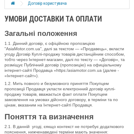
Договір користувача
УМОВИ ДОСТАВКИ ТА ОПЛАТИ
Загальні положення
1.1. Данний договір, є офіційною пропозицією
"AsiaMotor.com.ua", далі за текстом — «Продавець», вкласти
угоду Договір Куплі-продажу товарів дистанційним способом,
тобто через Інтернет-магазин, далі по тексту — «Договір», та
розміщує Публічний договір (пропозицію) на офиціальному
інтернет-сайті Продавца «https:/asiamotor.com.ua (далее -
«Інтернет-сайт»).
1.2. Мить повного и безумовного приняття Покупцем
пропозиціі Продавця укласти електронний договір куплі-
продажу товарів, вважається факт оплати Покупцем
замовлення на умовах дійсного договору, в терміни та по
цінам, вказаним на Інтернет-сайті Продавця.
Поняття та визначення
2.1. В данній угоді, єякщо контекст не потребує додаткового
пояснення, нижченаведені терміни мають значення: