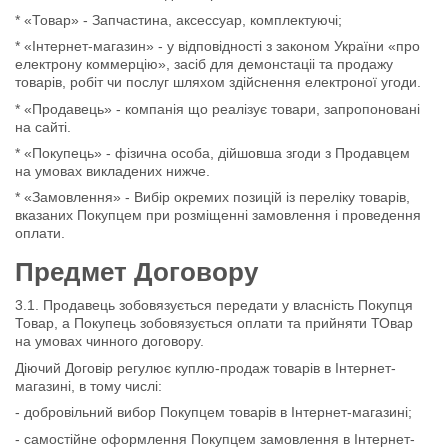
* «Товар» - Запчастина, аксессуар, комплектуючі;
* «Інтернет-магазин» - у відповідності з законом України «про
електрону коммерцію», засіб для демонстаціі та продажу
товарів, робіт чи послуг шляхом здійснення електроної угоди.
* «Продавець» - компанія що реалізує товари, запропоновані
на сайті.
* «Покупець» - фізична особа, дійшовша згоди з Продавцем
на умовах викладених нижче.
* «Замовлення» - Вибір окремих позицій із переліку товарів,
вказаних Покупцем при розміщенні замовлення і проведення
оплати.
Предмет Договору
3.1. Продавець зобовязується передати у власність Покупця
Товар, а Покупець зобовязується оплати та прийняти ТОвар
на умовах чинного договору.
Діючий Договір регулює куплю-продаж товарів в Інтернет-
магазині, в тому числі:
- добровільний вибор Покупцем товарів в Інтернет-магазині;
- самостійне оформлення Покупцем замовлення в Інтернет-