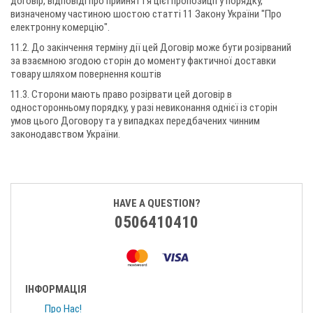
договір, відповіді про прийняття цієї пропозиції у порядку,
визначеному частиною шостою статті 11 Закону України "Про
електронну комерцію".
11.2. До закінчення терміну дії цей Договір може бути розірваний
за взаємною згодою сторін до моменту фактичної доставки
товару шляхом повернення коштів
11.3. Сторони мають право розірвати цей договір в
односторонньому порядку, у разі невиконання однієї із сторін
умов цього Договору та у випадках передбачених чинним
законодавством України.
HAVE A QUESTION?
0506410410
ІНФОРМАЦІЯ
Про Нас!