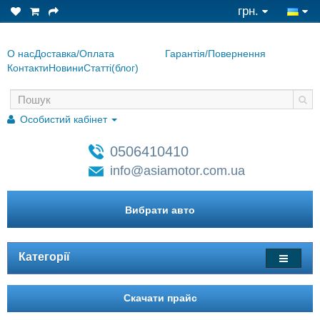
грн.
О нас
Доставка/Оплата
Гарантiя/Повернення
Контакти
Новини
Статтi(блог)
Особистий кабінет
0506410410
info@asiamotor.com.ua
Вибрати авто
Категорії
Скачати прайс