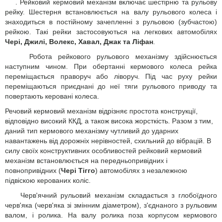
. Рейковий кермовий механізм включає шестірню та рульову
рейку. Шестерня встановлюється на валу рульового колеса і
знаходиться в постійному зачепленні з рульовою (зубчастою)
рейкою. Такі рейки застосовуються на легкових автомобілях
Чері, Джилі, Волекс, Хавал, Джак та Ліфан
.
Робота рейкового рульового механізму здійснюється
наступним чином. При обертанні кермового колеса рейка
переміщається праворуч або ліворуч. Під час руху рейки
переміщаються приєднані до неї тяги рульового приводу та
повертають керовані колеса.
Речовий кермовий механізм відрізняє простота конструкції,
відповідно високий ККД, а також висока жорсткість. Разом з тим,
даний тип кермового механізму чутливий до ударних
навантажень від дорожніх нерівностей, схильний до вібрацій. В
силу своїх конструктивних особливостей рейковий кермовий
механізм встановлюється на передньопривідних і
повнопривідних (
Чері Тігго
) автомобілях з незалежною
підвіскою керованих коліс.
Черв'ячний рульовий механізм складається з глобоїдного
черв'яка (черв'яка зі змінним діаметром), з'єднаного з рульовим
валом, і ролика. На валу ролика поза корпусом кермового