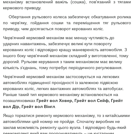
механізму встановлений важіль (сошка), пов'язаний з тягами
кермового приводу.
Обертання рульового колеса забезпечує обкатування ролика
по черв'яку, гойдання сошки та переміщення тяг рульового
приводу, чим досягається поворот керованих коліс.
Черв'ячний кермовий механізм має меншу чутливість до
ударних навантажень, забезпечує великі кути повороту
керованих коліс і відповідно кращу маневреність автомобіля. З
іншого боку черв'ячний механізм складний у виготовленні, тому
дорогий. Рульове керування з таким механізмом має велику
кількість з'єднань, тому потребує періодичного регулювання.
Черв'ячний кермовий механізм застосовується на легкових
автомобілях підвищеної прохідності із залежною підвіскою
керованих коліс, легких вантажних автомобілях та автобусах.
Раніше такий тип кермового механізму встановлюється на
позашляховиках
Грейт вол Ховер, Грейт вол Сейф, Грейт
вол Дір, Грейт вол Вінгл
.
Якщо торкатися ремонту кермового механізму, то з китайськими
автомобілями цей номер не пройде. Спочатку виробник не
заклав можливість ремонту цього вузла. І відповідно будь-який
ремкомплект який вам пропонуватимуть – це кустарним