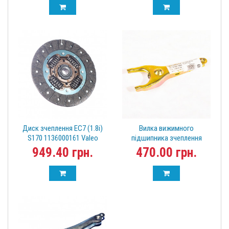
Диск зчеплення EC7 (1.8i)
Вилка вижимного
S170 1136000161 Valeo
підшипника зчеплення
Voleex C30 Haval M2 M4
949.40 грн.
470.00 грн.
1602011-001