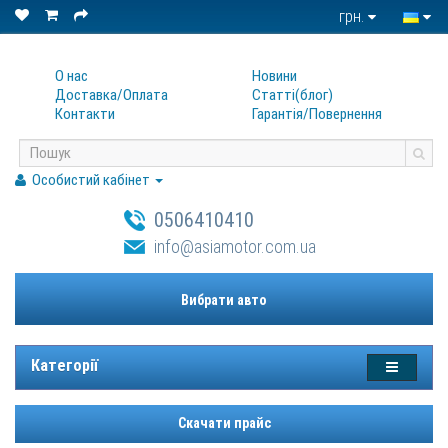
грн.
О нас
Новини
Доставка/Оплата
Статтi(блог)
Контакти
Гарантiя/Повернення
Особистий кабінет
0506410410
info@asiamotor.com.ua
Вибрати авто
Категорії
Скачати прайс