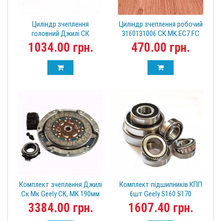
Циліндр зчеплення
Циліндр зчеплення робочий
головний Джилі СК
3160131006 CK MK EC7 FC
160251018001
SL Джилі
1034.00 грн.
470.00 грн.
Комплект зчеплення Джилі
Комплект підшипників КПП
Ск Мк Geely CK, MK 190мм
6шт Geely S160 S170
1086001145-01
(CK/MK/EC7) 34080181
3384.00 грн.
1607.40 грн.
Джилі