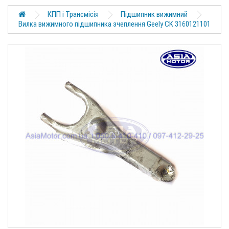
КПП і Трансмісія
Підшипник вижимний
Вилка вижимного підшипника зчеплення Geely CK 3160121101