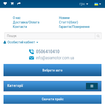
грн.
О нас
Новини
Доставка/Оплата
Статтi(блог)
Контакти
Гарантiя/Повернення
Особистий кабінет
0506410410
info@asiamotor.com.ua
Вибрати авто
Категорії
Скачати прайс