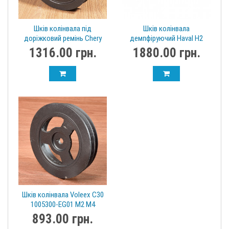
Шків колінвала під
Шків колінвала
доріжковий ремінь Chery
демпфіруючий Haval H2
Tiggo 7 E4G181005070
1005013-E02
1316.00 грн.
1880.00 грн.
Шків колінвала Voleex C30
1005300-EG01 M2 M4
893.00 грн.