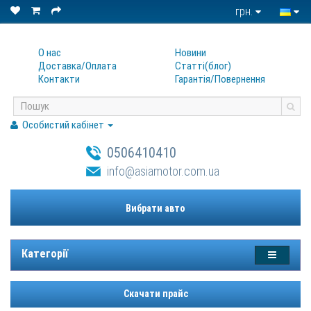
грн.
О нас
Новини
Доставка/Оплата
Статтi(блог)
Контакти
Гарантiя/Повернення
Особистий кабінет
0506410410
info@asiamotor.com.ua
Вибрати авто
Категорії
Скачати прайс