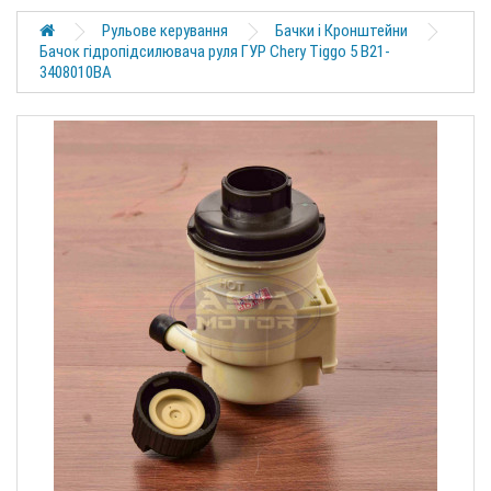
Рульове керування
Бачки і Кронштейни
Бачок гідропідсилювача руля ГУР Chery Tiggo 5 B21-
3408010BA