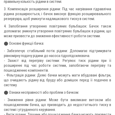
правильну кількість рідини в системі.
3. Компенсація розширення рідини: Під час нагрівання гідравлічна
рідина розширюється, і бачок виконує функцію розширювального
резервуара, щоб уникнути надлишкового тиску в системі.
4. Запобігання утворенню повітряних бульбашок: Бачок також
допомагає уникнути утворення повітряних бульбашок в рідини, що
може призвести до зниження ефективності роботи системи.
⬤ Основні функції бачка:
- Забезпечує стабільний потік рідини: Допомагає підтримувати
рівномірну подачу рідини до насоса гідропідсилювача.
- Захист від перегріву системи: Регулює тиск рідини при її
розширенні під час роботи системи, запобігаючи перегріву та
пошкодженню компонентів.
- Фільтрація рідини: Деякі бачки можуть мати вбудовані фільтри,
що очищають рідину від бруду або домішок перед її подачею в
систему.
⬤ Ознаки несправності або проблем з бачком:
- Зниження рівня рідини: Може бути викликане витоком або
пошкодженням бачка, що призводить до недостатнього тиску в
системі і утрудненого керування.
- Витік рідини: Тріщини або пошкодження бачка можуть призвести