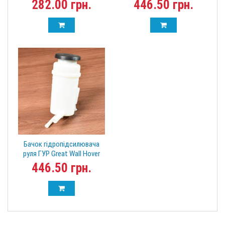
3408100-P00 Вінгл
282.00 грн.
446.50 грн.
Бачок гідропідсилювача
руля ГУР Great Wall Hover
3408100-K00
446.50 грн.