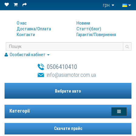
грн.
О нас
Новини
Доставка/Оплата
Статтi(блог)
Контакти
Гарантiя/Повернення
Особистий кабінет
0506410410
info@asiamotor.com.ua
Вибрати авто
Категорії
Скачати прайс