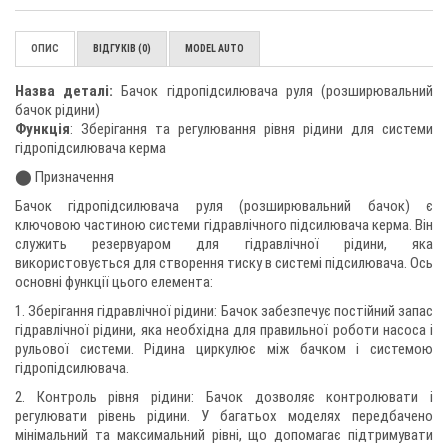
ОПИС
ВІДГУКІВ (0)
MODEL AUTO
Назва деталі:
Бачок гідропідсилювача руля (розширювальний
бачок рідини)
Функція
: Зберігання та регулювання рівня рідини для системи
гідропідсилювача керма
⬤ Призначення
Бачок гідропідсилювача руля (розширювальний бачок) є
ключовою частиною системи гідравлічного підсилювача керма. Він
служить резервуаром для гідравлічної рідини, яка
використовується для створення тиску в системі підсилювача. Ось
основні функції цього елемента:
1. Зберігання гідравлічної рідини: Бачок забезпечує постійний запас
гідравлічної рідини, яка необхідна для правильної роботи насоса і
рульової системи. Рідина циркулює між бачком і системою
гідропідсилювача.
2. Контроль рівня рідини: Бачок дозволяє контролювати і
регулювати рівень рідини. У багатьох моделях передбачено
мінімальний та максимальний рівні, що допомагає підтримувати