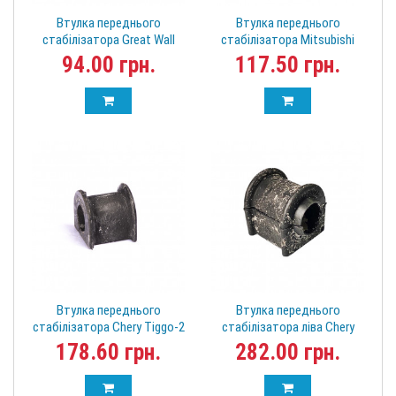
Втулка переднього
Втулка переднього
стабілізатора Great Wall
стабілізатора Mitsubishi
Haval H6 2906112XKZ16B
Colt MSB-Z34F
94.00 грн.
117.50 грн.
Втулка переднього
Втулка переднього
стабілізатора Chery Tiggo-2
стабілізатора ліва Chery
Електро J69-2906013
Tiggo 202000405AA (T19,
178.60 грн.
282.00 грн.
T17, T15)