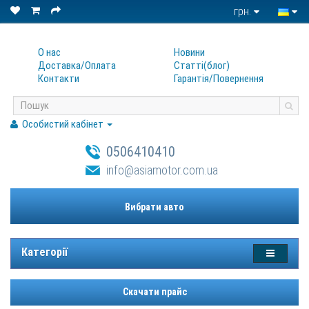
грн.
О нас
Новини
Доставка/Оплата
Статтi(блог)
Контакти
Гарантiя/Повернення
Особистий кабінет
0506410410
info@asiamotor.com.ua
Вибрати авто
Категорії
Скачати прайс