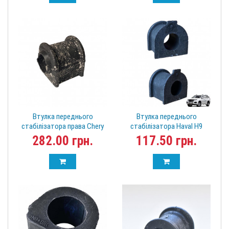
Втулка переднього
Втулка переднього
стабілізатора права Chery
стабілізатора Haval H9
Tiggo 202000406AA (T19,
2906011XKV08A
282.00 грн.
117.50 грн.
T17, T15)