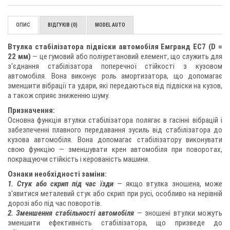
ОПИС
ВІДГУКІВ (0)
MODEL AUTO
Втулка стабілізатора підвіски автомобіля Емгранд ЕС7 (D =
22 мм)
— це гумовий або поліуретановий елемент, що служить для
з'єднання стабілізатора поперечної стійкості з кузовом
автомобіля. Вона виконує роль амортизатора, що допомагає
зменшити вібрації та удари, які передаються від підвіски на кузов,
а також сприяє зниженню шуму.
Призначення:
Основна функція втулки стабілізатора полягає в гасінні вібрацій і
забезпеченні плавного передавання зусиль від стабілізатора до
кузова автомобіля. Вона допомагає стабілізатору виконувати
свою функцію — зменшувати крен автомобіля при поворотах,
покращуючи стійкість і керованість машини.
Ознаки необхідності заміни:
1. Стук або скрип під час їзди
— якщо втулка зношена, може
з'явитися металевий стук або скрип при русі, особливо на нерівній
дорозі або під час поворотів.
2. Зменшення стабільності автомобіля
— зношені втулки можуть
зменшити ефективність стабілізатора, що призведе до