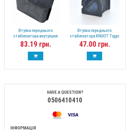
Втулка переднього
Втулка переднього
стабілізатора внутрішня
стабілізатора KNUOT Tiggo
Dadi 4WD 91-2906028
5 T21-2906013
83.19 грн.
47.00 грн.
HAVE A QUESTION?
0506410410
ІНФОРМАЦІЯ