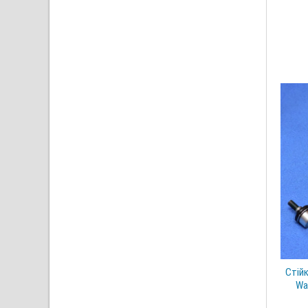
Стійк
Wa