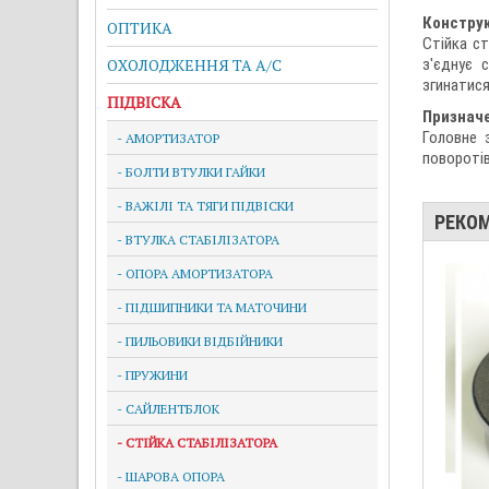
Конструк
ОПТИКА
Стійка ст
ОХОЛОДЖЕННЯ ТА A/C
з'єднує 
згинатися
ПІДВІСКА
Признач
Головне 
- АМОРТИЗАТОР
поворотів
- БОЛТИ ВТУЛКИ ГАЙКИ
- ВАЖІЛІ ТА ТЯГИ ПІДВІСКИ
РЕКО
- ВТУЛКА СТАБІЛІЗАТОРА
- ОПОРА АМОРТИЗАТОРА
- ПІДШИПНИКИ ТА МАТОЧИНИ
- ПИЛЬОВИКИ ВІДБІЙНИКИ
- ПРУЖИНИ
- САЙЛЕНТБЛОК
- СТІЙКА СТАБІЛІЗАТОРА
- ШАРОВА ОПОРА