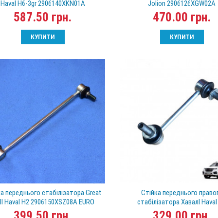
Haval H6-3gr 2906140XKN01A
Jolion 2906126XGW02A
587.50 грн.
470.00 грн.
КУПИТИ
КУПИТИ
а переднього стабілізатора Great
Стійка переднього право
ll Haval H2 2906150XSZ08A EURO
стабілізатора Хавалl Haval
2906400XKV08A
399.50 грн.
329.00 грн.