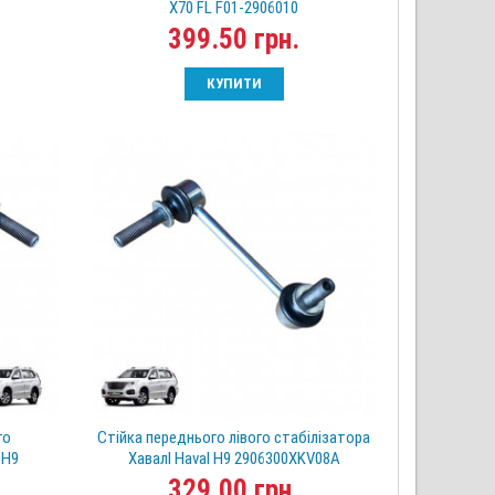
X70 FL F01-2906010
399.50 грн.
КУПИТИ
го
Стійка переднього лівого стабілізатора
 H9
Хавалl Haval H9 2906300XKV08A
329.00 грн.