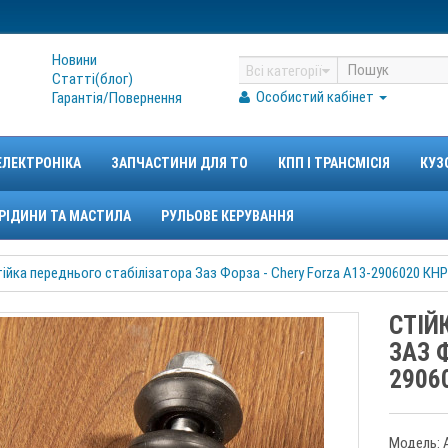
Новини
Всі категорії
Статтi(блог)
Особистий кабінет
Гарантiя/Повернення
ЕЛЕКТРОНІКА
ЗАПЧАСТИНИ ДЛЯ ТО
КПП І ТРАНСМІСІЯ
КУЗ
РІДИНИ ТА МАСТИЛА
РУЛЬОВЕ КЕРУВАННЯ
ійка переднього стабілізатора Заз Форза - Chery Forza A13-2906020 КНР
СТІЙ
ЗАЗ 
2906
Модель: 