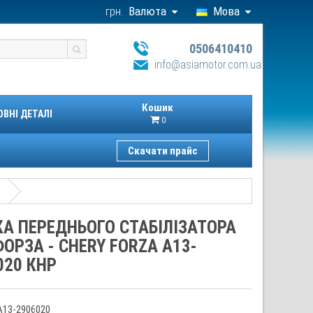
грн.
Валюта
Мова
0506410410
info@asiamotor.com.ua
Кошик
ОВНІ ДЕТАЛІ
0
Скачати прайс
КА ПЕРЕДНЬОГО СТАБІЛІЗАТОРА
ФОРЗА - CHERY FORZA A13-
020 КНР
A13-2906020