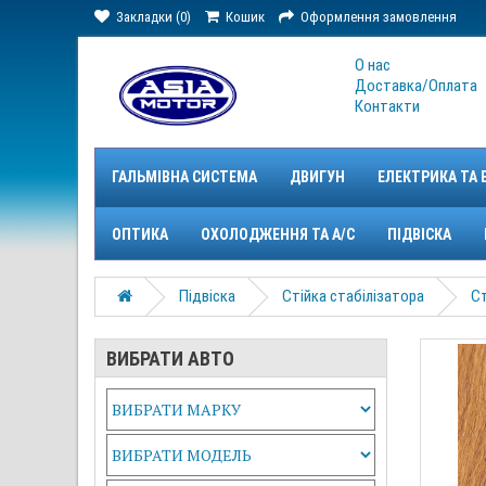
Закладки (0)
Кошик
Оформлення замовлення
О нас
Доставка/Оплата
Контакти
ГАЛЬМІВНА СИСТЕМА
ДВИГУН
ЕЛЕКТРИКА ТА 
ОПТИКА
ОХОЛОДЖЕННЯ ТА A/C
ПІДВІСКА
Підвіска
Стійка стабілізатора
Ст
ВИБРАТИ АВТО