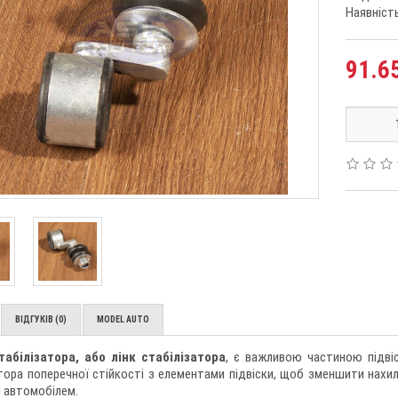
Наявність
91.65
ВІДГУКІВ (0)
MODEL AUTO
табілізатора, або лінк стабілізатора
, є важливою частиною підвіск
тора поперечної стійкості з елементами підвіски, щоб зменшити нахил
 автомобілем.