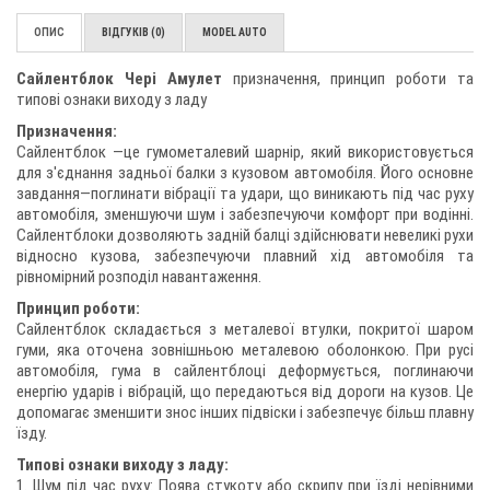
ОПИС
ВІДГУКІВ (0)
MODEL AUTO
Сайлентблок Чері Амулет
призначення, принцип роботи та
типові ознаки виходу з ладу
Призначення:
Сайлентблок —це гумометалевий шарнір, який використовується
для з'єднання задньої балки з кузовом автомобіля. Його основне
завдання—поглинати вібрації та удари, що виникають під час руху
автомобіля, зменшуючи шум і забезпечуючи комфорт при водінні.
Сайлентблоки дозволяють задній балці здійснювати невеликі рухи
відносно кузова, забезпечуючи плавний хід автомобіля та
рівномірний розподіл навантаження.
Принцип роботи:
Сайлентблок складається з металевої втулки, покритої шаром
гуми, яка оточена зовнішньою металевою оболонкою. При русі
автомобіля, гума в сайлентблоці деформується, поглинаючи
енергію ударів і вібрацій, що передаються від дороги на кузов. Це
допомагає зменшити знос інших підвіски і забезпечує більш плавну
їзду.
Типові ознаки виходу з ладу:
1. Шум під час руху: Поява стукоту або скрипу при їзді нерівними