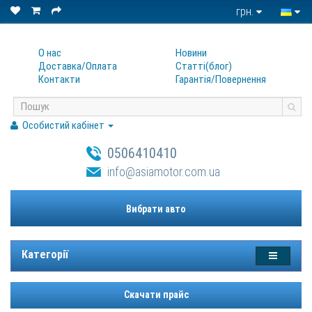
грн.
О нас
Новини
Доставка/Оплата
Статтi(блог)
Контакти
Гарантiя/Повернення
Особистий кабінет
0506410410
info@asiamotor.com.ua
Вибрати авто
Категорії
Скачати прайс