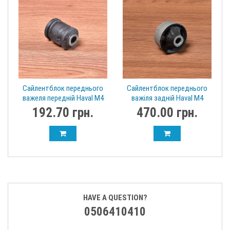
Сайлентблок переднього
Сайлентблок переднього
важеля передній Haval M4
важіля задній Haval M4
2904130-S08
KNUOT 2904140-S08
192.70 грн.
470.00 грн.
HAVE A QUESTION?
0506410410