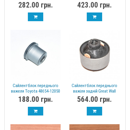
1014001608 Swag
1014020008 RBI Джилі
282.00 грн.
423.00 грн.
Сайлентблок переднього
Сайлентблок переднього
важеля Toyota 48654-12050
важіля задній Great Wall
LAND CRUISER PRADO 1996
Haval H2 2902217XSZ08A
188.00 грн.
564.00 грн.
Euro