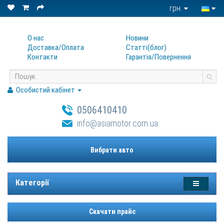
грн.
О нас
Новини
Доставка/Оплата
Статтi(блог)
Контакти
Гарантiя/Повернення
Особистий кабінет
0506410410
info@asiamotor.com.ua
Вибрати авто
Категорії
Скачати прайс