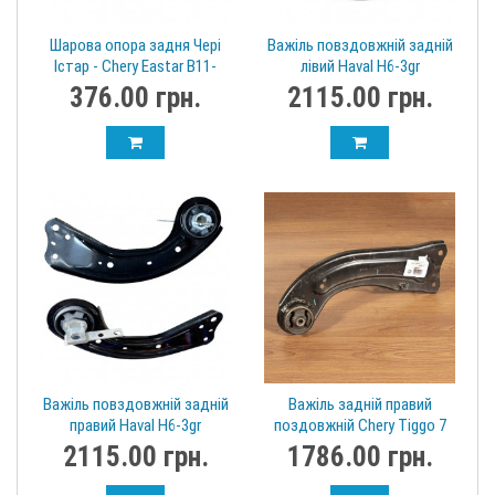
Шарова опора задня Чері
Важіль повздовжній задній
Істар - Chery Eastar B11-
лівий Haval H6-3gr
3301040
2914122AGW01A
376.00 грн.
2115.00 грн.
Важіль повздовжній задній
Важіль задній правий
правий Haval H6-3gr
поздовжній Chery Tiggo 7
2914123AGW01A
T15-2919320
2115.00 грн.
1786.00 грн.