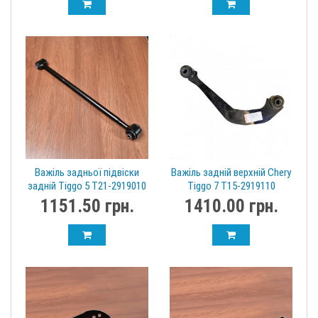
Важіль задньої підвіски
Важіль задній верхній Chery
задній Tiggo 5 T21-2919010
Tiggo 7 T15-2919110
Knuot
1151.50 грн.
1410.00 грн.