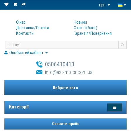
грн.
О нас
Новини
Доставка/Оплата
Статтi(блог)
Контакти
Гарантiя/Повернення
Особистий кабінет
0506410410
info@asiamotor.com.ua
Вибрати авто
Категорії
Скачати прайс