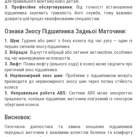
для правильного монтажу нової деталі.
3. Професійне обслуговування:
Від точності встановлення
підшипника залежить тривалість його служби, тому важливо
довіряти цей процес кваліфікованим спеціалістам.
Ознаки Зносу Підшипника Задньої Маточини:
1. Шум:
Гудіння або рикіт з боку колеса під час руху — один із
перших сигналів зносу підшипника.
2. Вібрація:
Відчуття вібрацій або хитання автомобіля, особливо
під час маневрування чи поворотів.
3. Люфт:
Поява люфту (вільного ходу) в колесі може свідчити про
критичний знос підшипника.
4. Нерівномірний знос шин:
Проблеми з підшипником можуть
призводити до нерівномірного зносу шин через погану стійкість
колеса.
5. Неправильна робота ABS:
Система ABS може некоректно
працювати, оскільки підшипник маточини пов'язаний із сенсором
обертання колеса.
Висновок:
Своєчасна діагностика та заміна зношених підшипників
передньої маточини є важливим аспектом безпеки та комфорту