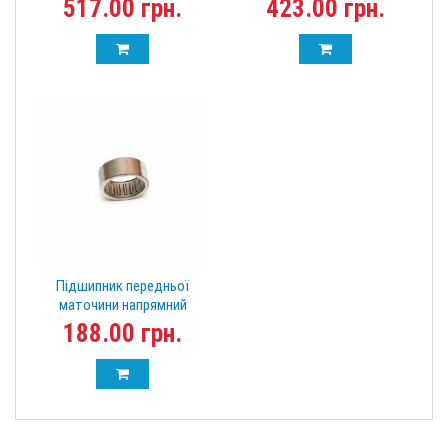
517.00 грн.
423.00 грн.
Аш2
Підшипник передньої
маточини напрямний
голчастий Great Wall
188.00 грн.
HK3016-00