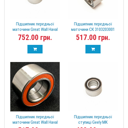
Підшипник передньої
Підшипник передньої
маточини Great Wall Haval
маточини СК 3103203001
H2 3103200XSZ08A аналог
ORIGINAL
752.00 грн.
517.00 грн.
Хавал
Підшипник передньої
Підшипник передньої
маточини Great Wall Haval
ступиці Geely MK
H2 3103200XSZ08A Хавал
1014003273