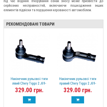
під час водіння. Ігнорування ознак зносу може призвести до
серйозних несправностей, включаючи пошкодження інших
елементів підвіски та порушення керованості автомобілем.
РЕКОМЕНДОВАНІ ТОВАРИ
Накінечник рульової тяги
Накінечник рульової тяги
лівий Chery Tiggo 2 J69-
правий Chery Tiggo 2 J69-
3401330 Тигго2
3401430 Тигго 2
329.00 грн.
329.00 грн.