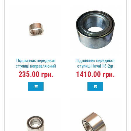
Підшипник передньої
Підшипник передньої
ступиці направляюиий
ступиці Haval H6-2gr
голковий Wingle 5 OEM
3103200XKZ16A
235.00 грн.
1410.00 грн.
HK3516