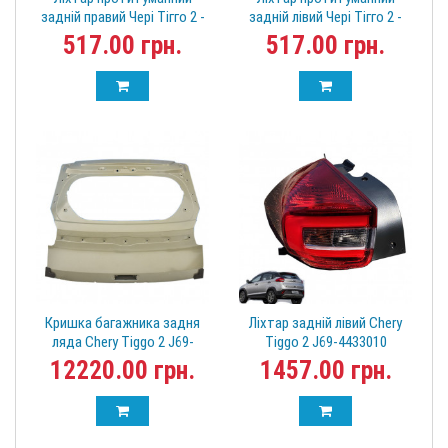
задній правий Чері Тігго 2 -
задній лівий Чері Тігго 2 -
Chery Tiggo 2 J69-4416040
Chery Tiggo 2 J69-4416030
517.00 грн.
517.00 грн.
Кришка багажника задня
Ліхтар задній лівий Chery
ляда Chery Tiggo 2 J69-
Tiggo 2 J69-4433010
6301010-DY
12220.00 грн.
1457.00 грн.