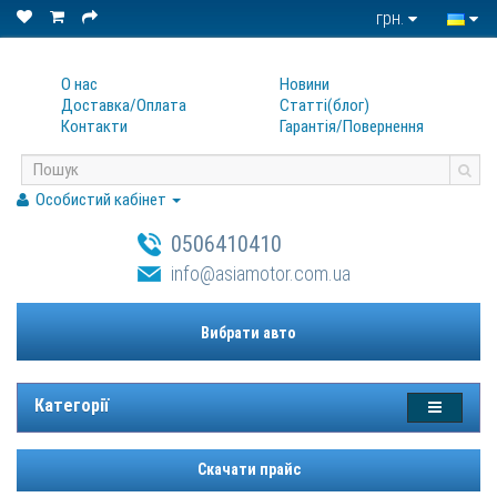
грн.
О нас
Новини
Доставка/Оплата
Статтi(блог)
Контакти
Гарантiя/Повернення
Особистий кабінет
0506410410
info@asiamotor.com.ua
Вибрати авто
Категорії
Скачати прайс