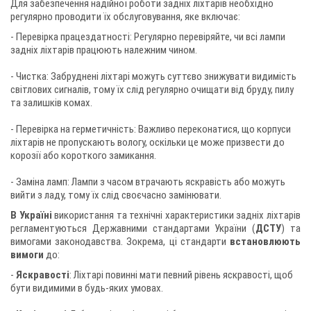
Для забезпечення надійної роботи задніх ліхтарів необхідно
регулярно проводити їх обслуговування, яке включає:
- Перевірка працездатності: Регулярно перевіряйте, чи всі лампи
задніх ліхтарів працюють належним чином.
- Чистка: Забруднені ліхтарі можуть суттєво знижувати видимість
світлових сигналів, тому їх слід регулярно очищати від бруду, пилу
та залишків комах.
- Перевірка на герметичність: Важливо переконатися, що корпуси
ліхтарів не пропускають вологу, оскільки це може призвести до
корозії або короткого замикання.
- Заміна ламп: Лампи з часом втрачають яскравість або можуть
вийти з ладу, тому їх слід своєчасно замінювати.
В Україні
використання та технічні характеристики задніх ліхтарів
регламентуються Державними стандартами України (
ДСТУ
) та
вимогами законодавства. Зокрема, ці стандарти
встановлюють
вимоги
до:
-
Яскравості
: Ліхтарі повинні мати певний рівень яскравості, щоб
бути видимими в будь-яких умовах.