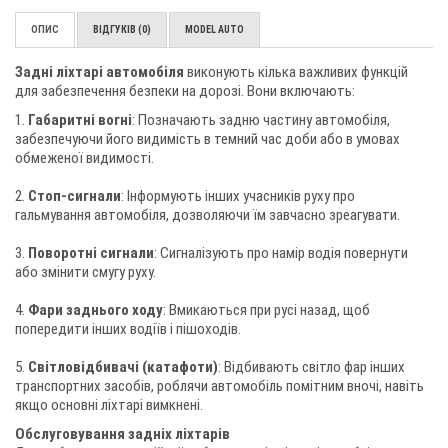
ОПИС
ВІДГУКІВ (0)
MODEL AUTO
Задні ліхтарі автомобіля
виконують кілька важливих функцій
для забезпечення безпеки на дорозі. Вони включають:
1.
Габаритні вогні
: Позначають задню частину автомобіля,
забезпечуючи його видимість в темний час доби або в умовах
обмеженої видимості.
2.
Стоп-сигнали
: Інформують інших учасників руху про
гальмування автомобіля, дозволяючи їм завчасно зреагувати.
3.
Поворотні сигнали
: Сигналізують про намір водія повернути
або змінити смугу руху.
4.
Фари заднього ходу
: Вмикаються при русі назад, щоб
попередити інших водіїв і пішоходів.
5.
Світловідбивачі (катафоти)
: Відбивають світло фар інших
транспортних засобів, роблячи автомобіль помітним вночі, навіть
якщо основні ліхтарі вимкнені.
Обслуговування задніх ліхтарів