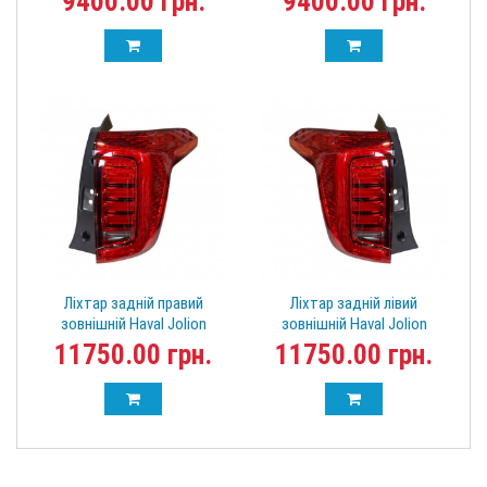
9400.00 грн.
9400.00 грн.
Ліхтар задній правий
Ліхтар задній лівий
зовнішній Haval Jolion
зовнішній Haval Jolion
4133101XST01A-F
4133100XST01A-F
11750.00 грн.
11750.00 грн.