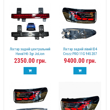
Ліхтар задній центральний
Ліхтар задній лівий ID4
Haval H6-3gr JoLion
Crozz PRO 11G 945 207
4116300XKN01A (Хавал)
2350.00 грн.
9400.00 грн.