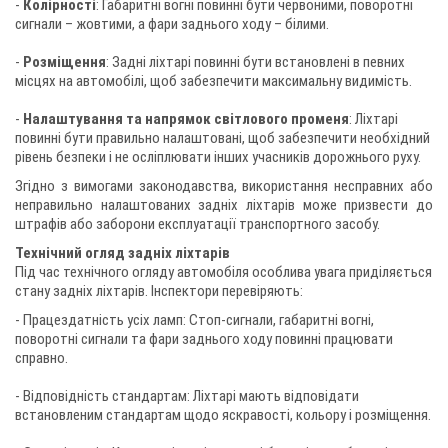
-
Колірності
: Габаритні вогні повинні бути червоними, поворотні
сигнали – жовтими, а фари заднього ходу – білими.
-
Розміщення
: Задні ліхтарі повинні бути встановлені в певних
місцях на автомобілі, щоб забезпечити максимальну видимість.
-
Налаштування та напрямок світлового променя
: Ліхтарі
повинні бути правильно налаштовані, щоб забезпечити необхідний
рівень безпеки і не осліплювати інших учасників дорожнього руху.
Згідно з вимогами законодавства, використання несправних або
неправильно налаштованих задніх ліхтарів може призвести до
штрафів або заборони експлуатації транспортного засобу.
Технічний огляд задніх ліхтарів
Під час технічного огляду автомобіля особлива увага приділяється
стану задніх ліхтарів. Інспектори перевіряють:
- Працездатність усіх ламп: Стоп-сигнали, габаритні вогні,
поворотні сигнали та фари заднього ходу повинні працювати
справно.
- Відповідність стандартам: Ліхтарі мають відповідати
встановленим стандартам щодо яскравості, кольору і розміщення.