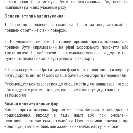
налаштовані фари можуть бути неефективними або, навпаки,
осліплювати інших учасників руху.
Основні етапи налаштування:
1. Рівне встановлення автомобіля: Перш за все, автомобіль
повинен стояти на рівній поверхні.
2. Регулювання висоти: Світловий промінь протитуманних фар
повинен бути спрямований на рівні дорожнього покриття або
трохи нижче. Це забезпечить оптимальне освітлення дороги і не
буде осліплювати водіїв зустрічного транспорту.
3. Ширина променя: Протитуманні фари мають освітлювати широку
смугу дороги, що дозволяє краще бачити краї дороги і перешкоди.
Рекомендується звертатися до спеціалістів для налаштування фар
або слідувати рекомендаціям, вказаним в інструкції до вашого
автомобіля.
Заміна протитуманних фар
Заміна протитуманних фар може знадобитися у випадку їх
пошкодження, виходу з ладу ламп або при оновленні
освітлювальної системи автомобіля. Процес заміни залежить від
конструкції автомобіля, але зазвичай включає наступні кроки: