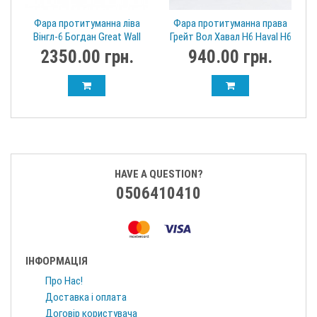
Фара протитуманна ліва
Фара протитуманна права
Вінгл-6 Богдан Great Wall
Грейт Вол Хавал Н6 Haval H6
Wingle 6 4116100XP2WXA
4116200-P24A
2350.00 грн.
940.00 грн.
HAVE A QUESTION?
0506410410
ІНФОРМАЦІЯ
Про Нас!
Доставка і оплата
Договір користувача