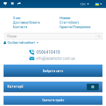
грн.
О нас
Новини
Доставка/Оплата
Статтi(блог)
Контакти
Гарантiя/Повернення
Особистий кабінет
0506410410
info@asiamotor.com.ua
Вибрати авто
Категорії
Скачати прайс