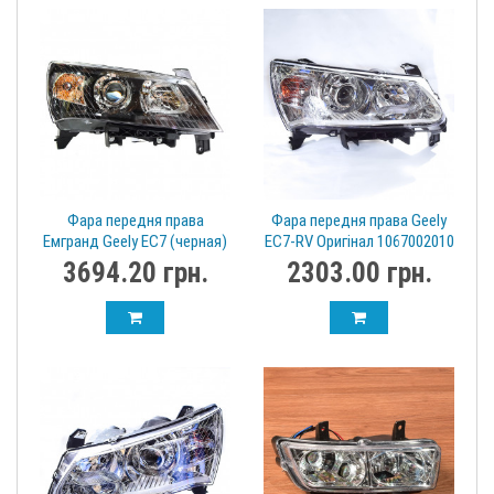
Фара передня права
Фара передня права Geely
Емгранд Geely EC7 (черная)
EC7-RV Оригінал 1067002010
Оригинал 1067003377
3694.20 грн.
2303.00 грн.