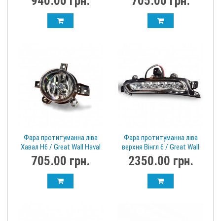
940.00 грн.
705.00 грн.
Фара протитуманна ліва
Фара протитуманна ліва
Хавал Н6 / Great Wall Haval
верхня Вінгл 6 / Great Wall
H6 4116100XKZ36A
Wingle 6 4137100xp2wxb
705.00 грн.
2350.00 грн.