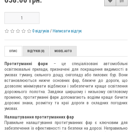
658.00 грн.
0 відгуків
/
Написати відгук
ОПИС
ВІДГУКІВ (0)
MODEL AUTO
Протитуманні фари
– це спеціалізовані автомобільні
освітлювальні прилади, призначені для покращення видимості в
умовах туману, сильного дощу, снігопаду або пилових бур. Вони
встановлюються нижче основних фар, ближче до дороги, що
дозволяє мінімізувати відблиски і забезпечити краще освітлення
дорожнього полотна. Завдяки ширшому і низькому світловому
променю, протитуманні фари допомагають водіям краще бачити
дорожні знаки, розмітку та краї дороги в складних погодних
умовах.
Налаштування протитуманних фар
Правильне налаштування протитуманних фар є ключовим для
забезпечення їх ефективності та безпеки на дорозі. Неправильно