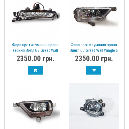
Фара протитуманна права
Фара протитуманна права
верхня Вінгл 6 / Great Wall
Вингл 6 / Great Wall Wingle 6
Wingle 6 4137200xp2wxb
4116200XP2WXA
2350.00 грн.
2350.00 грн.