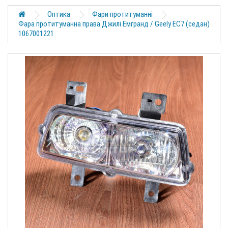
Оптика
Фари протитуманні
Фара протитуманна права Джилі Емгранд / Geely EC7 (седан)
1067001221