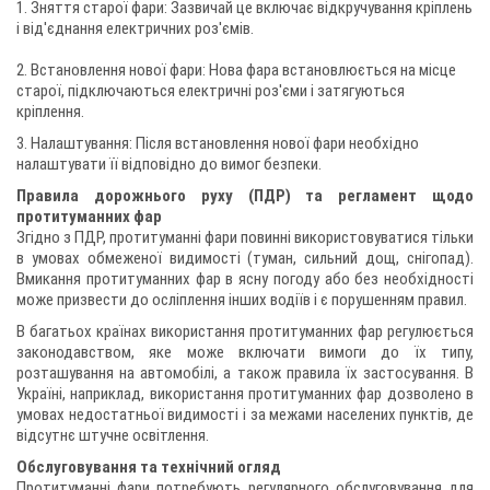
1. Зняття старої фари: Зазвичай це включає відкручування кріплень
і від'єднання електричних роз'ємів.
2. Встановлення нової фари: Нова фара встановлюється на місце
старої, підключаються електричні роз'єми і затягуються
кріплення.
3. Налаштування: Після встановлення нової фари необхідно
налаштувати її відповідно до вимог безпеки.
Правила дорожнього руху (ПДР) та регламент щодо
протитуманних фар
Згідно з ПДР, протитуманні фари повинні використовуватися тільки
в умовах обмеженої видимості (туман, сильний дощ, снігопад).
Вмикання протитуманних фар в ясну погоду або без необхідності
може призвести до осліплення інших водіїв і є порушенням правил.
В багатьох країнах використання протитуманних фар регулюється
законодавством, яке може включати вимоги до їх типу,
розташування на автомобілі, а також правила їх застосування. В
Україні, наприклад, використання протитуманних фар дозволено в
умовах недостатньої видимості і за межами населених пунктів, де
відсутнє штучне освітлення.
Обслуговування та технічний огляд
Протитуманні фари потребують регулярного обслуговування для