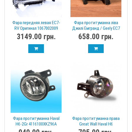
Фара передняя левая EC7-
Фара протитуманна ліва
RV Оригинал 1067002009
Джилі Емгранд / Geely EC7
(седан) 1067001220
3149.00 грн.
658.00 грн.
Фара протитуманна Haval
Фара протитуманна права
H6-2Gr 4116100XKZ96A
Great Wall Haval H6
(Хавал)
4116200XKZ36A Хавал АШ6