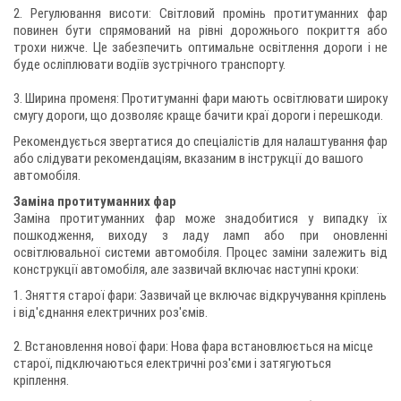
2. Регулювання висоти: Світловий промінь протитуманних фар
повинен бути спрямований на рівні дорожнього покриття або
трохи нижче. Це забезпечить оптимальне освітлення дороги і не
буде осліплювати водіїв зустрічного транспорту.
3. Ширина променя: Протитуманні фари мають освітлювати широку
смугу дороги, що дозволяє краще бачити краї дороги і перешкоди.
Рекомендується звертатися до спеціалістів для налаштування фар
або слідувати рекомендаціям, вказаним в інструкції до вашого
автомобіля.
Заміна протитуманних фар
Заміна протитуманних фар може знадобитися у випадку їх
пошкодження, виходу з ладу ламп або при оновленні
освітлювальної системи автомобіля. Процес заміни залежить від
конструкції автомобіля, але зазвичай включає наступні кроки:
1. Зняття старої фари: Зазвичай це включає відкручування кріплень
і від'єднання електричних роз'ємів.
2. Встановлення нової фари: Нова фара встановлюється на місце
старої, підключаються електричні роз'єми і затягуються
кріплення.