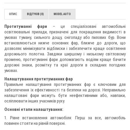
ОПИС
ВІДГУКІВ (0)
MODEL AUTO
Протитуманні фари
– це спеціалізовані автомобільні
освітлювальні прилади, призначені для покращення видимості в
умовах туману, сильного дощу, снігопаду або пилових бур. Вони
встановлюються нижче основних фар, ближче до дороги, що
дозволяє мінімізувати відблиски і забезпечити краще освітлення
дорожнього полотна. Завдяки ширшому і низькому світловому
променю, протитуманні фари допомагають водіям краще бачити
дорожні знаки, розмітку та краї дороги в складних погодних
умовах.
Налаштування протитуманних фар
Правильне налаштування протитуманних фар є ключовим для
забезпечення їх ефективності та безпеки на дорозі. Неправильно
налаштовані фари можуть бути неефективними або, навпаки,
осліплювати інших учасників руху.
Основні етапи налаштування:
1. Рівне встановлення автомобіля: Перш за все, автомобіль
повинен стояти на рівній поверхні.