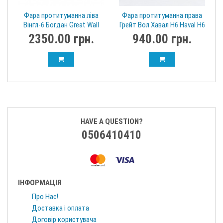
Фара протитуманна ліва
Фара протитуманна права
Вінгл-6 Богдан Great Wall
Грейт Вол Хавал Н6 Haval H6
Wingle 6 4116100XP2WXA
4116200-P24A
2350.00 грн.
940.00 грн.
HAVE A QUESTION?
0506410410
ІНФОРМАЦІЯ
Про Нас!
Доставка і оплата
Договір користувача