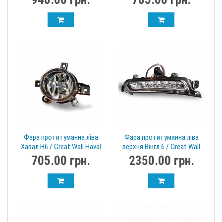
Фара протитуманна ліва
Фара протитуманна ліва
Хавал Н6 / Great Wall Haval
верхня Вінгл 6 / Great Wall
H6 4116100XKZ36A
Wingle 6 4137100xp2wxb
705.00 грн.
2350.00 грн.