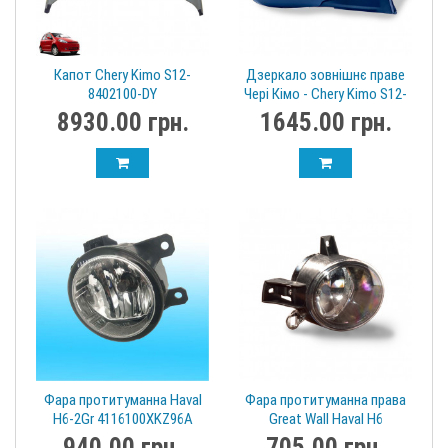
Капот Chery Kimo S12-
Дзеркало зовнішнє праве
8402100-DY
Чері Кімо - Chery Kimo S12-
8202020BA-BQ
8930.00 грн.
1645.00 грн.
Фара протитуманна Haval
Фара протитуманна права
H6-2Gr 4116100XKZ96A
Great Wall Haval H6
(Хавал)
4116200XKZ36A Хавал АШ6
940.00 грн.
705.00 грн.