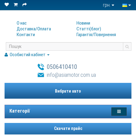
грн.
О нас
Новини
Доставка/Оплата
Статтi(блог)
Контакти
Гарантiя/Повернення
Особистий кабінет
0506410410
info@asiamotor.com.ua
Вибрати авто
Категорії
Скачати прайс