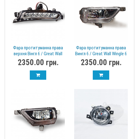
Фара протитуманна права
Фара протитуманна права
верхня Вінгл 6 / Great Wall
Вингл 6 / Great Wall Wingle 6
Wingle 6 4137200xp2wxb
4116200XP2WXA
2350.00 грн.
2350.00 грн.