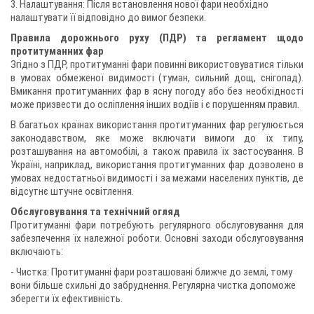
3. Налаштування: Після встановлення нової фари необхідно
налаштувати її відповідно до вимог безпеки.
Правила дорожнього руху (ПДР) та регламент щодо
протитуманних фар
Згідно з ПДР, протитуманні фари повинні використовуватися тільки
в умовах обмеженої видимості (туман, сильний дощ, снігопад).
Вмикання протитуманних фар в ясну погоду або без необхідності
може призвести до осліплення інших водіїв і є порушенням правил.
В багатьох країнах використання протитуманних фар регулюється
законодавством, яке може включати вимоги до їх типу,
розташування на автомобілі, а також правила їх застосування. В
Україні, наприклад, використання протитуманних фар дозволено в
умовах недостатньої видимості і за межами населених пунктів, де
відсутнє штучне освітлення.
Обслуговування та технічний огляд
Протитуманні фари потребують регулярного обслуговування для
забезпечення їх належної роботи. Основні заходи обслуговування
включають:
- Чистка: Протитуманні фари розташовані ближче до землі, тому
вони більше схильні до забруднення. Регулярна чистка допоможе
зберегти їх ефективність.