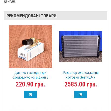
двигуна.
РЕКОМЕНДОВАНІ ТОВАРИ
Датчик температури
Радіатор охолодження
охолоджуючої рідини 3
сотовий Geely EX-7
контактний Geely 4G18
1016003046
220.90 грн.
2585.00 грн.
4G15 1086001129