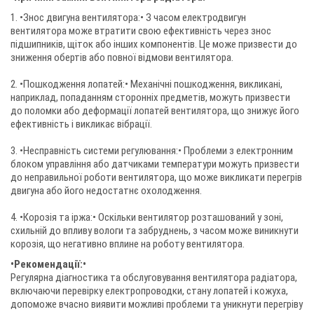
1. •Знос двигуна вентилятора:• З часом електродвигун
вентилятора може втратити свою ефективність через знос
підшипників, щіток або інших компонентів. Це може призвести до
зниження обертів або повної відмови вентилятора.
2. •Пошкодження лопатей:• Механічні пошкодження, викликані,
наприклад, попаданням сторонніх предметів, можуть призвести
до поломки або деформації лопатей вентилятора, що знижує його
ефективність і викликає вібрації.
3. •Несправність системи регулювання:• Проблеми з електронним
блоком управління або датчиками температури можуть призвести
до неправильної роботи вентилятора, що може викликати перегрів
двигуна або його недостатнє охолодження.
4. •Корозія та іржа:• Оскільки вентилятор розташований у зоні,
схильній до впливу вологи та забруднень, з часом може виникнути
корозія, що негативно вплине на роботу вентилятора.
•Рекомендації:•
Регулярна діагностика та обслуговування вентилятора радіатора,
включаючи перевірку електропроводки, стану лопатей і кожуха,
допоможе вчасно виявити можливі проблеми та уникнути перегріву