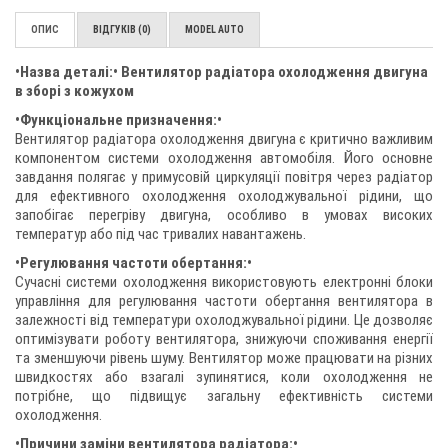
ОПИС
ВІДГУКІВ (0)
MODEL AUTO
•Назва деталі:• Вентилятор радіатора охолодження двигуна
в зборі з кожухом
•Функціональне призначення:•
Вентилятор радіатора охолодження двигуна є критично важливим
компонентом системи охолодження автомобіля. Його основне
завдання полягає у примусовій циркуляції повітря через радіатор
для ефективного охолодження охолоджувальної рідини, що
запобігає перегріву двигуна, особливо в умовах високих
температур або під час тривалих навантажень.
•Регулювання частоти обертання:•
Сучасні системи охолодження використовують електронні блоки
управління для регулювання частоти обертання вентилятора в
залежності від температури охолоджувальної рідини. Це дозволяє
оптимізувати роботу вентилятора, знижуючи споживання енергії
та зменшуючи рівень шуму. Вентилятор може працювати на різних
швидкостях або взагалі зупинятися, коли охолодження не
потрібне, що підвищує загальну ефективність системи
охолодження.
•Причини заміни вентилятора радіатора:•