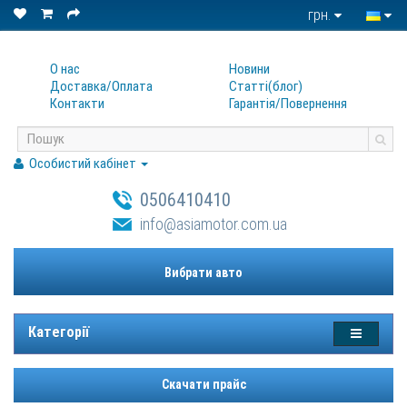
грн.
О нас
Новини
Доставка/Оплата
Статтi(блог)
Контакти
Гарантiя/Повернення
Особистий кабінет
0506410410
info@asiamotor.com.ua
Вибрати авто
Категорії
Скачати прайс