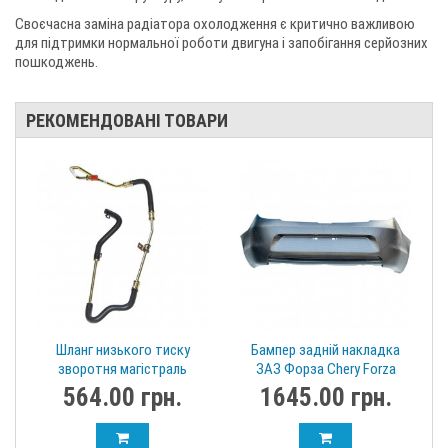
Своєчасна заміна радіатора охолодження є критично важливою
для підтримки нормальної роботи двигуна і запобігання серйозних
пошкоджень.
РЕКОМЕНДОВАНІ ТОВАРИ
Шланг низького тиску
Бампер задній накладка
зворотня магістраль
ЗАЗ Форза Chery Forza
гідропідсилювача ГУРа
седан A13-2804500-DQ
564.00 грн.
1645.00 грн.
Chery Forza A13-3406310FA
УЦЕНКА