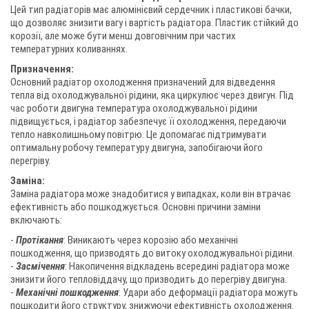
Цей тип радіаторів має алюмінієвий сердечник і пластикові бачки,
що дозволяє знизити вагу і вартість радіатора. Пластик стійкий до
корозії, але може бути менш довговічним при частих
температурних коливаннях.
Призначення:
Основний радіатор охолодження призначений для відведення
тепла від охолоджувальної рідини, яка циркулює через двигун. Під
час роботи двигуна температура охолоджувальної рідини
підвищується, і радіатор забезпечує її охолодження, передаючи
тепло навколишньому повітрю. Це допомагає підтримувати
оптимальну робочу температуру двигуна, запобігаючи його
перегріву.
Заміна:
Заміна радіатора може знадобитися у випадках, коли він втрачає
ефективність або пошкоджується. Основні причини заміни
включають:
-
Протікання
: Виникають через корозію або механічні
пошкодження, що призводять до витоку охолоджувальної рідини.
-
Засмічення
: Накопичення відкладень всередині радіатора може
знизити його тепловіддачу, що призводить до перегріву двигуна.
-
Механічні пошкодження
: Удари або деформації радіатора можуть
пошкодити його структуру, знижуючи ефективність охолодження.