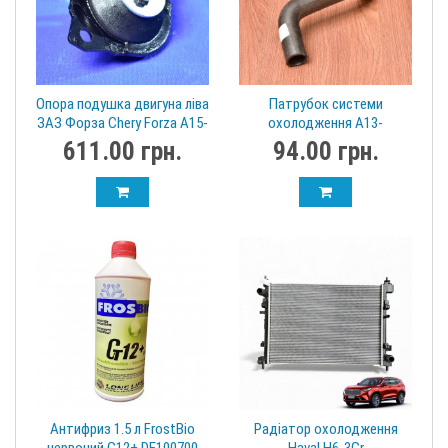
Опора подушка двигуна ліва
Патрубок системи
ЗАЗ Форза Chery Forza A15-
охолодження A13-
1001110BA
1303211FA
611.00 грн.
94.00 грн.
Антифриз 1.5 л FrostBio
Радіатор охолодження