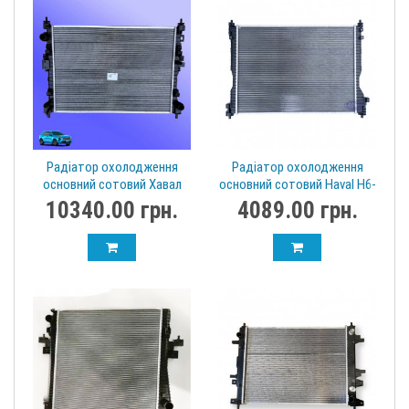
Радіатор охолодження
Радіатор охолодження
основний сотовий Хавал
основний сотовий Haval H6-
Haval Jolion
II 1301100XKZ36A Хавал
10340.00 грн.
4089.00 грн.
1301101XGW02A
Аш6