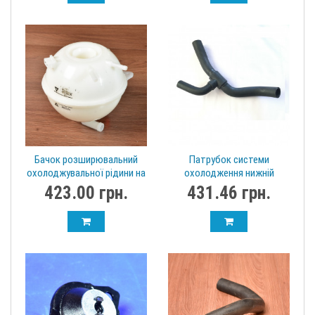
Бачок розширювальний
Патрубок системи
охолоджувальної рідини на
охолодження нижній
два виходи Chery Amulet
"вилка" Chery Forza A13-
423.00 грн.
431.46 грн.
A11-1311111BA Черы
1303111FA
Амулет