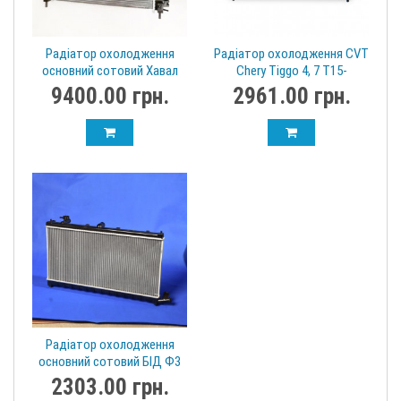
Радіатор охолодження
Радіатор охолодження CVT
основний сотовий Хавал
Chery Tiggo 4, 7 T15-
Haval H9 1301100XKV08A
1301110BA
9400.00 грн.
2961.00 грн.
Радіатор охолодження
основний сотовий БІД Ф3
BYDF3-1301100
2303.00 грн.