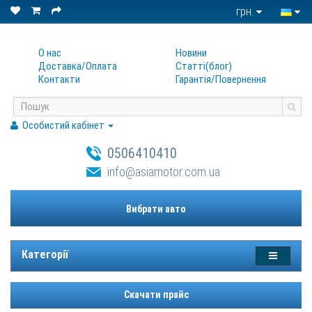
грн.
О нас
Новини
Доставка/Оплата
Статтi(блог)
Контакти
Гарантiя/Повернення
Особистий кабінет
0506410410
info@asiamotor.com.ua
Вибрати авто
Категорії
Скачати прайс