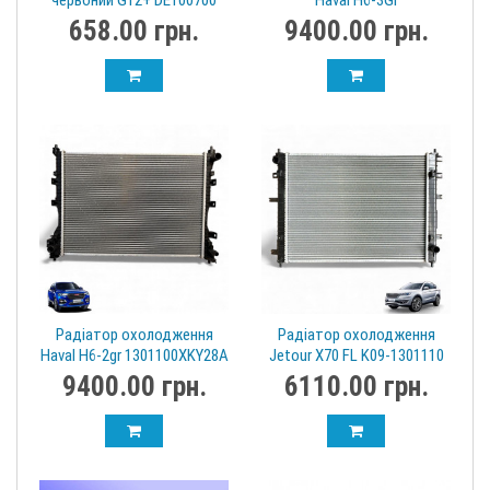
червоний G12+ DE100700
Haval H6-3Gr
1301132XGW01A
658.00 грн.
9400.00 грн.
Радіатор охолодження
Радіатор охолодження
Haval H6-2gr 1301100XKY28A
Jetour X70 FL K09-1301110
9400.00 грн.
6110.00 грн.