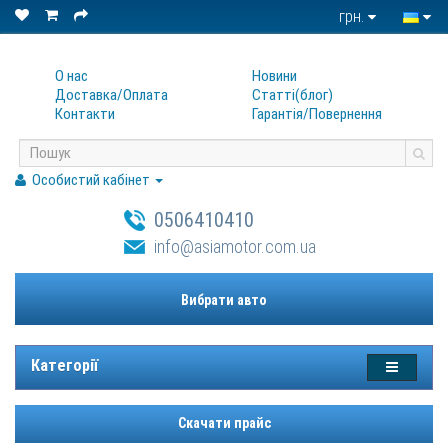
грн.
О нас
Новини
Доставка/Оплата
Статтi(блог)
Контакти
Гарантiя/Повернення
Особистий кабінет
0506410410
info@asiamotor.com.ua
Вибрати авто
Категорії
Скачати прайс