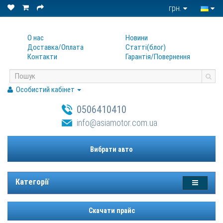
грн.
О нас
Новини
Доставка/Оплата
Статтi(блог)
Контакти
Гарантiя/Повернення
Особистий кабінет
0506410410
info@asiamotor.com.ua
Вибрати авто
Категорії
Скачати прайс