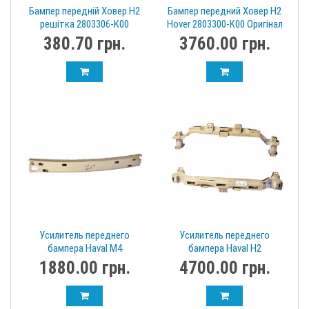
Бампер передній Ховер H2
Бампер передний Ховер H2
решітка 2803306-K00
Hover 2803300-K00 Оригінал
380.70 грн.
3760.00 грн.
Усилитель переднего
Усилитель переднего
бампера Haval M4
бампера Haval H2
2803401XS08XA
2803200XSZ08A
1880.00 грн.
4700.00 грн.