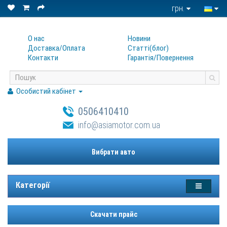
грн.
О нас
Новини
Доставка/Оплата
Статтi(блог)
Контакти
Гарантiя/Повернення
Особистий кабінет
0506410410
info@asiamotor.com.ua
Вибрати авто
Категорії
Скачати прайс