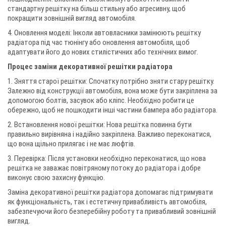
стандартну решітку на більш стильну або агресивну, щоб
покращити зовнішній вигляд автомобіля.
4. Оновлення моделі: Інколи автовласники замінюють решітку
радіатора під час тюнінгу або оновлення автомобіля, щоб
адаптувати його до нових стилістичних або технічних вимог.
Процес заміни декоративної решітки радіатора
1. Зняття старої решітки: Спочатку потрібно зняти стару решітку.
Залежно від конструкції автомобіля, вона може бути закріплена за
допомогою болтів, засувок або кліпс. Необхідно робити це
обережно, щоб не пошкодити інші частини бампера або радіатора.
2. Встановлення нової решітки: Нова решітка повинна бути
правильно вирівняна і надійно закріплена. Важливо переконатися,
що вона щільно прилягає і не має люфтів.
3. Перевірка: Після установки необхідно переконатися, що нова
решітка не заважає повітряному потоку до радіатора і добре
виконує свою захисну функцію.
Заміна декоративної решітки радіатора допомагає підтримувати
як функціональність, так і естетичну привабливість автомобіля,
забезпечуючи його безперебійну роботу та привабливий зовнішній
вигляд.