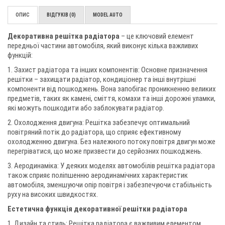
ОПИС
ВІДГУКІВ (0)
MODEL AUTO
Декоративна решітка радіатора
– це ключовий елемент
передньої частини автомобіля, який виконує кілька важливих
функцій:
1. Захист радіатора та інших компонентів: Основне призначення
решітки – захищати радіатор, кондиціонер та інші внутрішні
компоненти від пошкоджень. Вона запобігає проникненню великих
предметів, таких як камені, сміття, комахи та інші дорожні уламки,
які можуть пошкодити або заблокувати радіатор.
2. Охолодження двигуна: Решітка забезпечує оптимальний
повітряний потік до радіатора, що сприяє ефективному
охолодженню двигуна. Без належного потоку повітря двигун може
перегріватися, що може призвести до серйозних пошкоджень.
3. Аеродинаміка: У деяких моделях автомобілів решітка радіатора
також сприяє поліпшенню аеродинамічних характеристик
автомобіля, зменшуючи опір повітря і забезпечуючи стабільність
руху на високих швидкостях.
Естетична функція декоративної решітки радіатора
1. Дизайн та стиль: Решітка радіатора є важливим елементом