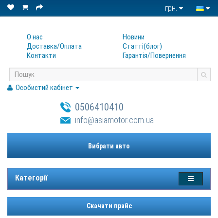
грн.
О нас
Новини
Доставка/Оплата
Статтi(блог)
Контакти
Гарантiя/Повернення
Особистий кабінет
0506410410
info@asiamotor.com.ua
Вибрати авто
Категорії
Скачати прайс