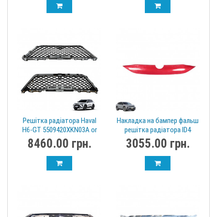
Решітка радіатора Haval
Накладка на бампер фальш
H6-GT 5509420XKN03A or
решітка радіатора ID4
5509400XKN03A
Crozz 11G 807 185A
8460.00 грн.
3055.00 грн.