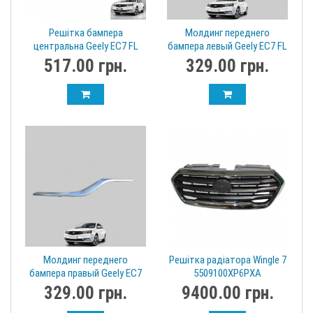
Решітка бампера
Молдинг переднего
центральна Geely EC7 FL
бампера левый Geely EC7 FL
1018060018
1068050727
517.00 грн.
329.00 грн.
Молдинг переднего
Решітка радіатора Wingle 7
бампера правый Geely EC7
5509100XP6PXA
FL 1068050726
329.00 грн.
9400.00 грн.