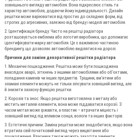
зовнішнього вигляду автомобіля. Вона підкреслює стиль та
характер автомобіля, додаючи йому індивідуальності. Дизайн
решітки може варіюватися від простих до складних форм, від
строгих до агресивних, залежно від бренду і моделі автомобіля.
2. Ідентифікація бренду: Часто на решітці радіатора
розташовується емблема або логотип виробника, що допомагає
ідентифікувати марку автомобіля. Це є важливою частиною
брендингу, що дозволяє автомобілю виділятися на дорозі.
Причини для заміни декоративної решітки радіатора
1. Механічні пошкодження: Решітка може бути пошкоджена
внаслідок аварії, зіткнень з іншими автомобілями або об'єктами,
попадання каменів чи інших предметів. Тріщини, вм'ятини або
зламані елементи можуть не тільки зіпсувати зовнішній вигляд, але
й знизити захисну функцію решітки.
2. Корозія та знос: Якщо решітка виготовлена з металу або
містить металеві елементи, вона може піддаватися корозії. З
часом метал може іржавіти, а пластик – втрачати міцність і
зовнішній вигляд під впливом сонця, вологи та інших факторів.
3. Естетичні причини: Заміна решітки може знадобитися, якщо вона
втратила свій початковий вигляд через вицвітання або
пошкодження. Власники також можуть захотіти замінити