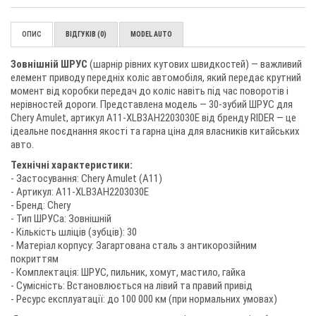
ОПИС
ВІДГУКІВ (0)
MODEL AUTO
Зовнішній ШРУС
(шарнір рівних кутових швидкостей) — важливий
елемент приводу передніх коліс автомобіля, який передає крутний
момент від коробки передач до коліс навіть під час поворотів і
нерівностей дороги. Представлена модель — 30-зубий ШРУС для
Chery Amulet, артикул A11-XLB3AH2203030E від бренду RIDER — це
ідеальне поєднання якості та гарна ціна для власників китайських
авто.
Технічні характеристики:
- Застосування: Chery Amulet (A11)
- Артикул: A11-XLB3AH2203030E
- Бренд: Chery
- Тип ШРУСа: Зовнішній
- Кількість шліців (зубців): 30
- Матеріал корпусу: Загартована сталь з антикорозійним
покриттям
- Комплектація: ШРУС, пильник, хомут, мастило, гайка
- Сумісність: Встановлюється на лівий та правий привід
- Ресурс експлуатації: до 100 000 км (при нормальних умовах)