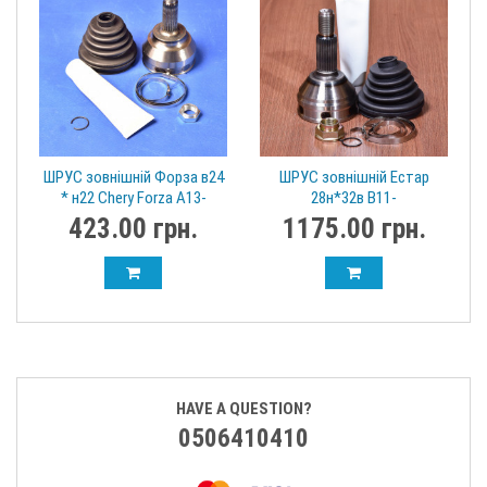
ШРУС зовнішній Форза в24
ШРУС зовнішній Естар
* н22 Chery Forza A13-
28н*32в B11-
XLB3AH2203030B
XLB3AC2203030G
423.00 грн.
1175.00 грн.
HAVE A QUESTION?
0506410410