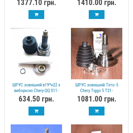
1377.10 грн.
1410.00 грн.
ШРУС зовнішній в19*н22 з
ШРУС зовнішній Тігго-5
виборкою Chery QQ S11-
Chery Tiggo 5 T21-
XLB3AF2203030D
XLB3AF2203030
634.50 грн.
1081.00 грн.