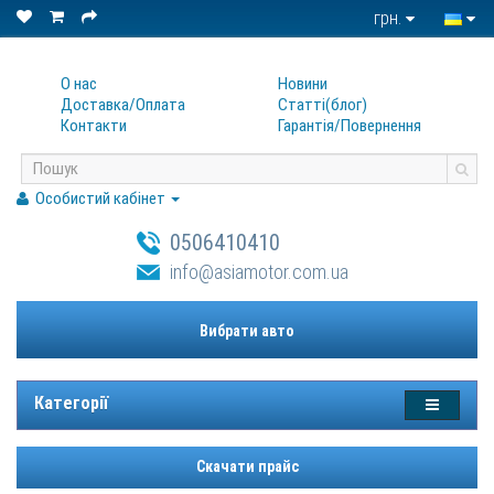
грн.
О нас
Новини
Доставка/Оплата
Статтi(блог)
Контакти
Гарантiя/Повернення
Особистий кабінет
0506410410
info@asiamotor.com.ua
Вибрати авто
Категорії
Скачати прайс