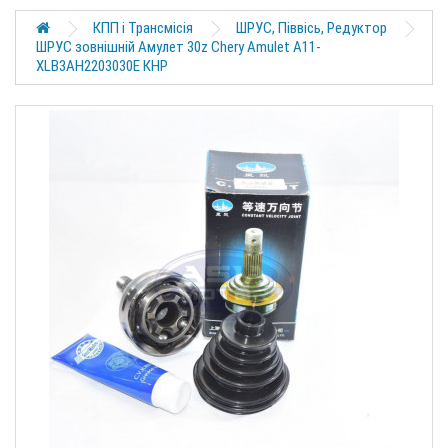
КПП і Трансмісія
ШРУС, Піввісь, Редуктор
ШРУС зовнішній Амулет 30z Chery Amulet A11-
XLB3AH2203030E КНР