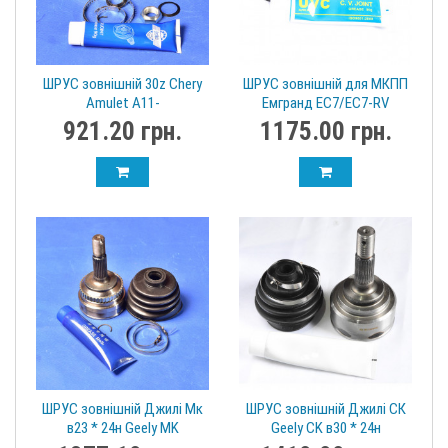
ШРУС зовнішній 30z Chery
ШРУС зовнішній для МКПП
Amulet A11-
Емгранд EC7/EC7-RV
XLB3AH2203030E Ruville/
1064001829 (Zn=26/Zv=23)
921.20 грн.
1175.00 грн.
Rider
ШРУС зовнішній Джилі Мк
ШРУС зовнішній Джилі СК
в23 * 24н Geely MK
Geely CK в30 * 24н
1014003354
1401101180-1