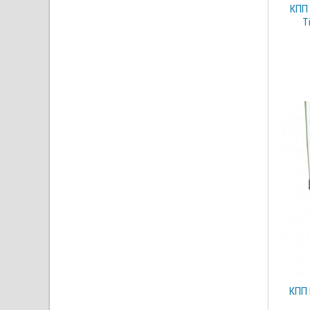
КПП 
T
КПП 