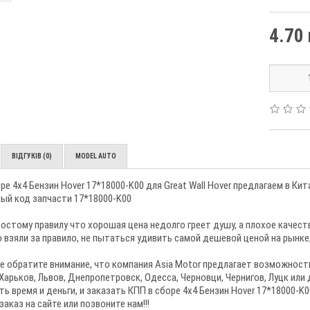
4.70 
ВІДГУКІВ (0)
MODEL AUTO
ре 4х4 Бензин Hover 17*18000-K00 для Great Wall Hover предлагаем в Кит
ый код запчасти 17*18000-K00
остому правилу что хорошая цена недолго греет душу, а плохое качес
 взяли за правило, не пытаться удивить самой дешевой ценой на рынк
е обратите внимание, что компания Asia Motor предлагает возможность
Харьков, Львов, Днепропетровск, Одесса, Черновци, Чернигов, Луцк или
ь время и деньги, и заказать КПП в сборе 4х4 Бензин Hover 17*18000-K0
заказ на сайте или позвоните нам!!!