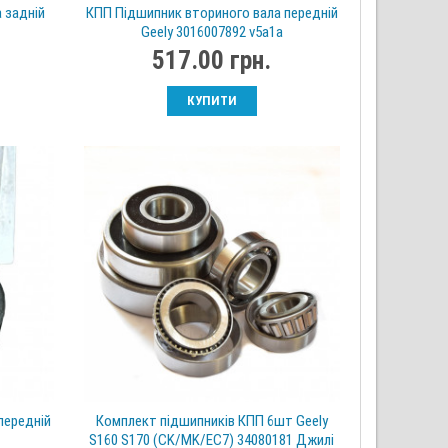
 задній
КПП Підшипник вториного вала передній
Geely 3016007892 v5a1a
517.00 грн.
КУПИТИ
передній
Комплект підшипників КПП 6шт Geely
S160 S170 (CK/MK/EC7) 34080181 Джилі