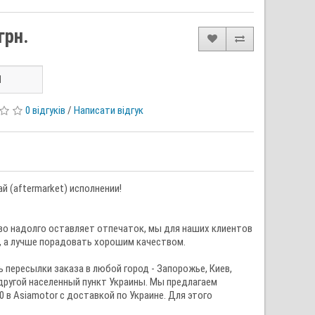
грн.
0 відгуків
/
Написати відгук
ай (аftermarket) исполнении!
тво надолго оставляет отпечаток, мы для наших клиентов
е, а лучше порадовать хорошим качеством.
 пересылки заказа в любой город - Запорожье, Киев,
 другой населенный пункт Украины. Мы предлагаем
0 в Asiamotor с доставкой по Украине. Для этого