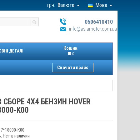
грн.
Валюта
Мова
0506410410
info@asiamotor.com.ua
Кошик
ОВНІ ДЕТАЛІ
0
Скачати прайс
В СБОРЕ 4Х4 БЕНЗИН HOVER
8000-K00
17*18000-K00
: Нет в наличии