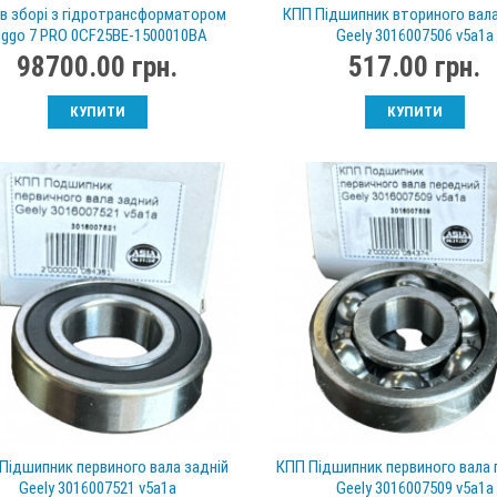
в зборі з гідротрансформатором
КПП Підшипник вториного вала
iggo 7 PRO 0CF25BE-1500010BA
Geely 3016007506 v5a1a
98700.00 грн.
517.00 грн.
КУПИТИ
КУПИТИ
Підшипник первиного вала задній
КПП Підшипник первиного вала 
Geely 3016007521 v5a1a
Geely 3016007509 v5a1a