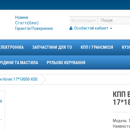
Новини
Всі категорії
Статтi(блог)
Особистий кабінет
Гарантiя/Повернення
ЕЛЕКТРОНІКА
ЗАПЧАСТИНИ ДЛЯ ТО
КПП І ТРАНСМІСІЯ
КУЗ
РІДИНИ ТА МАСТИЛА
РУЛЬОВЕ КЕРУВАННЯ
н Hover 17*18000-K00
КПП 
17*1
Модель: 
Наявність