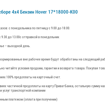
сборе 4х4 Бензин Hover 17*18000-K00
азов: c понедельника по пятницу с 9.00 до 18.00.
 9.30 до 13.00с отправкой в понедельник
нье – выходной день.
формированные вне рабочее время будут обработаны на следующий раб
но читайте условия продажи, гарантии и возврата товара. Покупая тов
виях 100% предоплаты на карточный счет.
ловиях частичной предоплаты на карту ПриватБанка, остальную сумму 
и услуг транспортной компании
енным платежом (оплата при получении)