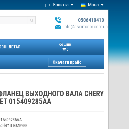
грн.
Валюта
Мова
0506410410
info@asiamotor.com.ua
Кошик
ОВНІ ДЕТАЛІ
0
Скачати прайс
ФЛАНЕЦ ВЫХОДНОГО ВАЛА CHERY
ET 015409285AA
015409285AA
: Нет в наличии