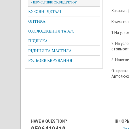
- ШРУС, ПІВВІСЬ, РЕДУКТОР
Заказы с
КУЗОВНІ ДЕТАЛІ
ОПТИКА
Вниматель
ОХОЛОДЖЕННЯ ТА A/C
1.На усло
ПІДВІСКА
2. На ус
стоимост
РІДИНИ ТА МАСТИЛА
3. Налож
РУЛЬОВЕ КЕРУВАННЯ
Отправка
Автолюкс,
HAVE A QUESTION?
ІНФОР