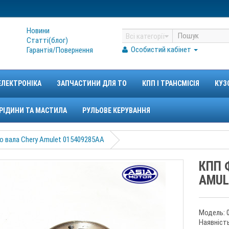
Новини
Всі категорії
Статтi(блог)
Особистий кабінет
Гарантiя/Повернення
ЕЛЕКТРОНІКА
ЗАПЧАСТИНИ ДЛЯ ТО
КПП І ТРАНСМІСІЯ
КУЗ
РІДИНИ ТА МАСТИЛА
РУЛЬОВЕ КЕРУВАННЯ
 вала Chery Amulet 015409285AA
КПП 
AMUL
Модель: 
Наявність