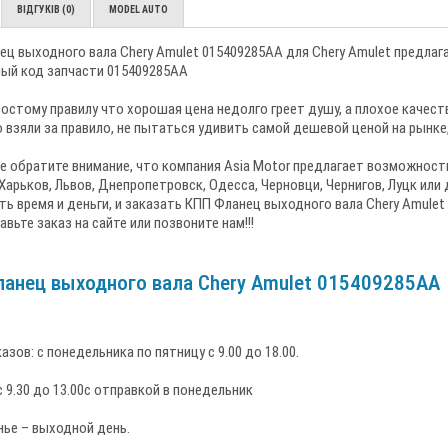
ВІДГУКІВ (0)
MODEL AUTO
ц выходного вала Chery Amulet 015409285AA для Chery Amulet предлагае
ый код запчасти 015409285AA
остому правилу что хорошая цена недолго греет душу, а плохое качес
 взяли за правило, не пытаться удивить самой дешевой ценой на рынк
е обратите внимание, что компания Asia Motor предлагает возможность
Харьков, Львов, Днепропетровск, Одесса, Черновци, Чернигов, Луцк или
ь время и деньги, и заказать КПП Фланец выходного вала Chery Amulet
авьте заказ на сайте или позвоните нам!!!
анец выходного вала Chery Amulet 015409285AA
азов: c понедельника по пятницу с 9.00 до 18.00.
 9.30 до 13.00с отправкой в понедельник
нье – выходной день.