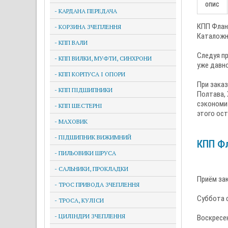
ОПИС
- КАРДАНА ПЕРЕДАЧА
КПП Флане
- КОРЗИНА ЗЧЕПЛЕННЯ
Каталожн
- КПП ВАЛИ
Следуя пр
- КПП ВИЛКИ, МУФТИ, СИНХРОНИ
уже давно
- КПП КОРПУСА І ОПОРИ
При заказ
- КПП ПІДШИПНИКИ
Полтава, 
сэкономит
- КПП ШЕСТЕРНІ
этого ост
- МАХОВИК
- ПІДШИПНИК ВИЖИМНИЙ
КПП Фл
- ПИЛЬОВИКИ ШРУСА
- САЛЬНИКИ, ПРОКЛАДКИ
Приём зак
- ТРОС ПРИВОДА ЗЧЕПЛЕННЯ
Суббота с
- ТРОСА, КУЛІСИ
- ЦИЛІНДРИ ЗЧЕПЛЕННЯ
Воскресе