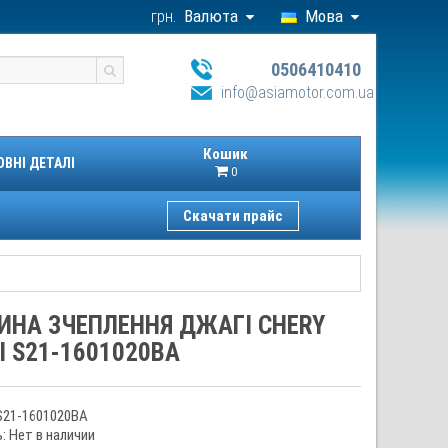
грн.
Валюта
Мова
0506410410
info@asiamotor.com.ua
Кошик
ОВНІ ДЕТАЛІ
0
Скачати прайс
ИНА ЗЧЕПЛЕННЯ ДЖАГІ CHERY
I S21-1601020BA
S21-1601020BA
: Нет в наличии