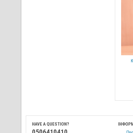
К
HAVE A QUESTION?
ІНФОР
0506410410
Про