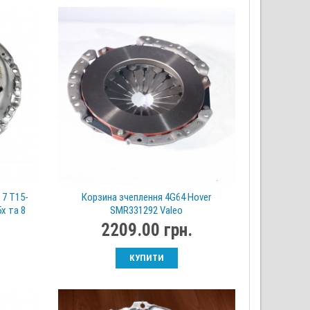
 7 T15-
Корзина зчеплення 4G64 Hover
x та 8
SMR331292 Valeo
2209.00 грн.
КУПИТИ