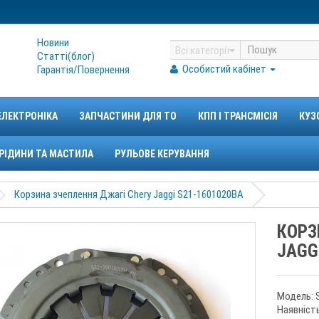
Новини
Всі категорії
Статтi(блог)
Особистий кабінет
Гарантiя/Повернення
ЕЛЕКТРОНІКА
ЗАПЧАСТИНИ ДЛЯ ТО
КПП І ТРАНСМІСІЯ
КУЗ
РІДИНИ ТА МАСТИЛА
РУЛЬОВЕ КЕРУВАННЯ
Корзина зчеплення Джагі Chery Jaggi S21-1601020BA
КОРЗ
JAGG
Модель: 
Наявність