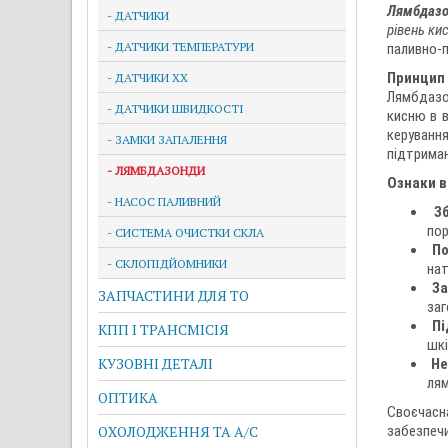
Лямбдаз
- ДАТЧИКИ
рівень ки
- ДАТЧИКИ ТЕМПЕРАТУРИ
паливно-п
Принцип 
- ДАТЧИКИ ХХ
Лямбдазон
- ДАТЧИКИ ШВИДКОСТІ
кисню в в
керуванн
- ЗАМКИ ЗАПАЛЕННЯ
підтриман
- ЛЯМБДАЗОНДИ
Ознаки в
- НАСОС ПАЛИВНИЙ
З
пор
- СИСТЕМА ОЧИСТКИ СКЛА
По
- СКЛОПІДЙОМНИКИ
нат
За
ЗАПЧАСТИНИ ДЛЯ ТО
заг
Пі
КПП І ТРАНСМІСІЯ
шкі
КУЗОВНІ ДЕТАЛІ
Не
ля
ОПТИКА
Своєчасн
ОХОЛОДЖЕННЯ ТА A/C
забезпечи