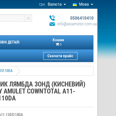
грн.
Валюта
Мова
0506410410
info@asiamotor.com.ua
Кошик
ОВНІ ДЕТАЛІ
0
Скачати прайс
205110DA
ИК ЛЯМБДА ЗОНД (КИСНЕВИЙ)
Y AMULET COWNTOTAL A11-
110DA
A11-1205110DA