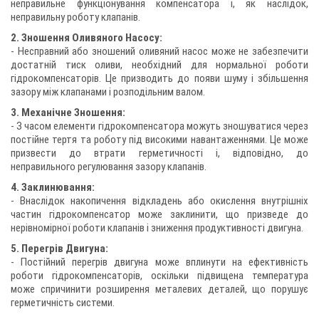
неправильне функціонування компенсатора і, як наслідок,
неправильну роботу клапанів.
2. Зношення Оливяного Насосу:
- Несправний або зношений оливяний насос може не забезпечити
достатній тиск оливи, необхідний для нормальної роботи
гідрокомпенсаторів. Це призводить до появи шуму і збільшення
зазору між клапанами і розподільним валом.
3. Механічне Зношення:
- З часом елементи гідрокомпенсатора можуть зношуватися через
постійне тертя та роботу під високими навантаженнями. Це може
призвести до втрати герметичності і, відповідно, до
неправильного регулювання зазору клапанів.
4. Заклинювання:
- Внаслідок накопичення відкладень або окислення внутрішніх
частин гідрокомпенсатор може заклинити, що призведе до
нерівномірної роботи клапанів і зниження продуктивності двигуна.
5. Перегрів Двигуна:
- Постійний перегрів двигуна може вплинути на ефективність
роботи гідрокомпенсаторів, оскільки підвищена температура
може спричинити розширення металевих деталей, що порушує
герметичність системи.