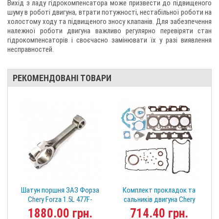
Вихід з ладу гідрокомпенсатора може призвести до підвищеного
шуму в роботі двигуна, втрати потужності, нестабільної роботи на
холостому ходу та підвищеного зносу клапанів. Для забезпечення
належної роботи двигуна важливо регулярно перевіряти стан
гідрокомпенсаторів і своєчасно замінювати їх у разі виявлення
несправностей.
РЕКОМЕНДОВАНІ ТОВАРИ
Шатун поршня ЗАЗ Форза
Комплект прокладок та
Chery Forza 1.5L 477F-
сальників двигуна Chery
1004110
Acteco 477F-1000000 набор
1880.00 грн.
714.40 грн.
Forza E5 A15