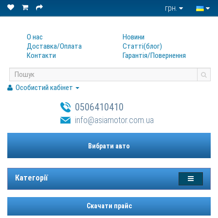
грн.
О нас
Новини
Доставка/Оплата
Статтi(блог)
Контакти
Гарантiя/Повернення
Особистий кабінет
0506410410
info@asiamotor.com.ua
Вибрати авто
Категорії
Скачати прайс