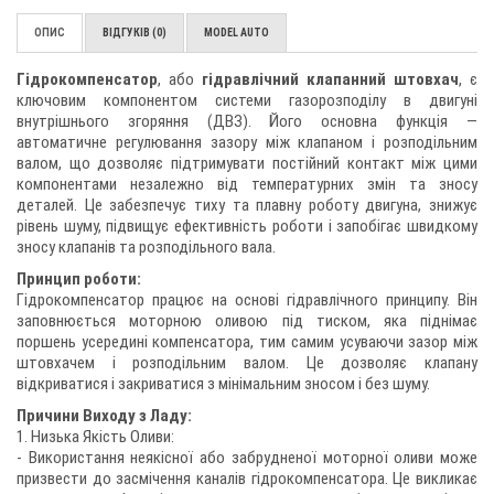
ОПИС
ВІДГУКІВ (0)
MODEL AUTO
Гідрокомпенсатор
, або
гідравлічний клапанний штовхач
, є
ключовим компонентом системи газорозподілу в двигуні
внутрішнього згоряння (ДВЗ). Його основна функція —
автоматичне регулювання зазору між клапаном і розподільним
валом, що дозволяє підтримувати постійний контакт між цими
компонентами незалежно від температурних змін та зносу
деталей. Це забезпечує тиху та плавну роботу двигуна, знижує
рівень шуму, підвищує ефективність роботи і запобігає швидкому
зносу клапанів та розподільного вала.
Принцип роботи:
Гідрокомпенсатор працює на основі гідравлічного принципу. Він
заповнюється моторною оливою під тиском, яка піднімає
поршень усередині компенсатора, тим самим усуваючи зазор між
штовхачем і розподільним валом. Це дозволяє клапану
відкриватися і закриватися з мінімальним зносом і без шуму.
Причини Виходу з Ладу:
1. Низька Якість Оливи:
- Використання неякісної або забрудненої моторної оливи може
призвести до засмічення каналів гідрокомпенсатора. Це викликає